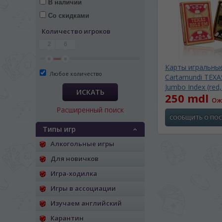
В наличии
Со скидками
Количество игроков
2
6
Карты игральны
Любое количество
Cartamundi TEX
Jumbo Index (red,
ИСКАТЬ
250 mdl
Ож
Расширенный поиск
СООБЩИТЬ О ПО
Типы игр
Алкогольные игры
Для новичков
Игра-ходилка
ЯЗЫК САЙТА / LIM
Игры в ассоциации
Изучаем английский
На каком языке Вы хотите
Карантин
În ce limbă ați dori să