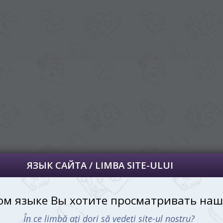
далее сохраним Ваш выбор языка.
 apoi vă vom salva alegerea limbii.
йта, то это можно всегда сделать в
углу страницы.
uteți oricând să faceți asta în colțul din
al paginii.
RU