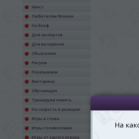
Квест
*
Беспокоим Вас только один раз, 
Vă vom deranja doar o singură dată,
Любителям Японии
На блеф
*
Если вы хотите переключить язык са
правом верхнем 
Для экспертов
Dacă doriți să schimbați limba site-ului, p
Для вечеринок
dreapta sus 
Объясняем
RO
Рисуем
Показываем
Викторина
Обучающие
Тренируем память
На скорость и реакцию
Игры в слова
Игры-головоломки
Игры от одного игрока