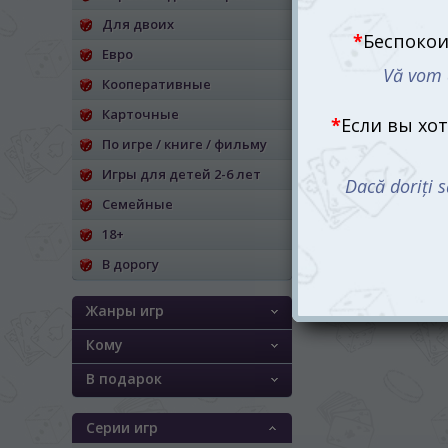
Для двоих
Евро
Кооперативные
Карточные
По игре / книге / фильму
Игры для детей 2-6 лет
Семейные
18+
В дорогу
Жанры игр
Кому
В подарок
Серии игр