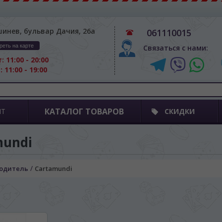
шинев, бульвар Дачия, 26а
061110015
реть на карте
Связаться с нами:
: 11:00 - 20:00
: 11:00 - 19:00
КАТАЛОГ ТОВАРОВ
ПТ
СКИДКИ
mundi
/
одитель
Cartamundi