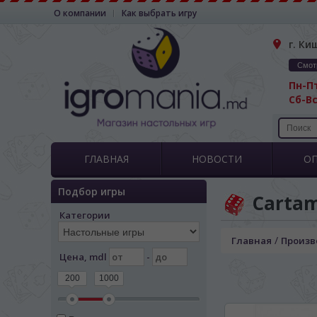
О компании
Как выбрать игру
г. Ки
Смот
Пн-Пт
Сб-Вс
ГЛАВНАЯ
НОВОСТИ
О
Подбор игры
Carta
Категории
/
Главная
Произв
Цена, mdl
-
200
1000