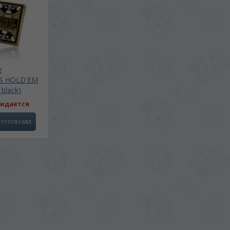
е
AS HOLD'EM
 black)
идается
СТУПЛЕНИИ
BA SITE-ULUI
 просматривать наш сайт?
 vedeți site-ul nostru?