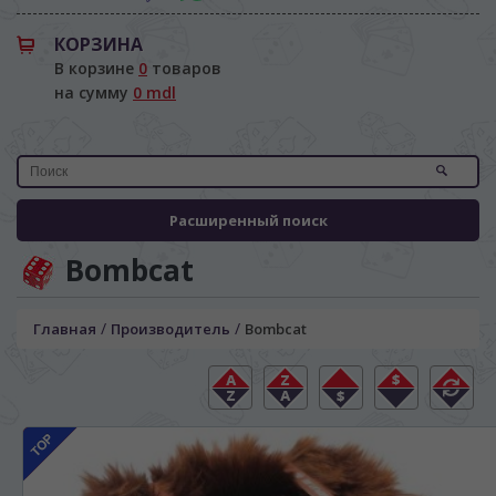
КОРЗИНА
В корзине
0
товаров
на сумму
0 mdl
Расширенный поиск
Bombcat
ЯЗЫК САЙТА / LIMBA SITE-ULUI
/
/
Главная
Производитель
Bombcat
На каком языке Вы хотите
просматривать наш сайт?
În ce limbă ați dori să vedeți site-ul nostru?
*
Беспокоим Вас только один раз, далее
сохраним Ваш выбор языка.
Vă vom deranja doar o singură dată, apoi vă