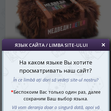
vom salva alegerea limbii.
*
Если вы хотите переключить язык
сайта, то это можно всегда сделать в
правом верхнем углу страницы.
Dacă doriți să schimbați limba site-ului, puteți
oricând să faceți asta în colțul din dreapta sus
al paginii.
RU
RO
Медведи против Детей (Bears VS Babies)
250 mdl
325 mdl