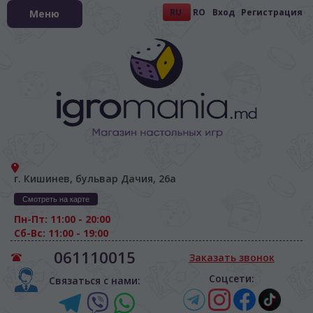
RU
RO
Вход
Регистрация
Меню
г. Кишинев, бульвар Дачия, 26а
Смотреть на карте
Пн-Пт: 11:00 - 20:00
Сб-Вс: 11:00 - 19:00
061110015
Заказать звонок
Соцсети:
Связаться с нами: