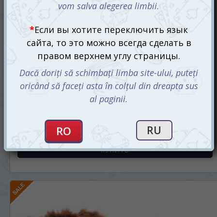
Медведи против Детей. Белый мех (Bears VS Babies: White
ed.)
250 mdl
325 mdl