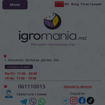
RU
RO
Вход
Регистрация
Меню
г. Кишинев, бульвар Дачия, 26а
Смотреть на карте
Пн-Пт: 11:00 - 20:00
Сб-Вс: 11:00 - 19:00
061110015
Заказать звонок
Соцсети:
Связаться с нами: