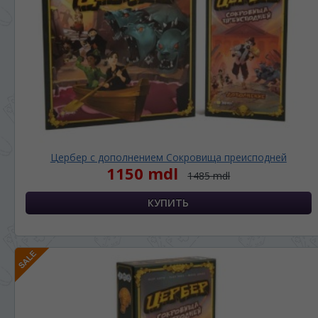
ЯЗЫК САЙТА / LIMBA SITE-ULUI
На каком языке Вы хотите
просматривать наш сайт?
În ce limbă ați dori să vedeți site-ul nostru?
*
Беспокоим Вас только один раз, далее
Цербер с дополнением Сокровища преисподней
сохраним Ваш выбор языка.
1150 mdl
1485 mdl
Vă vom deranja doar o singură dată, apoi vă
vom salva alegerea limbii.
*
Если вы хотите переключить язык
сайта, то это можно всегда сделать в
правом верхнем углу страницы.
Dacă doriți să schimbați limba site-ului, puteți
oricând să faceți asta în colțul din dreapta sus
al paginii.
RU
RO