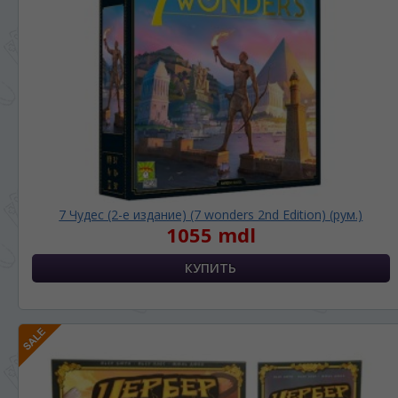
7 Чудес (2-е издание) (7 wonders 2nd Edition) (рум.)
1055 mdl