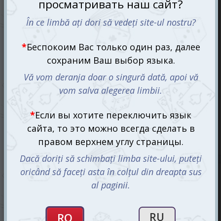
7 Чудес: Города (7 Wonders: Cities) (рум.)
660 mdl