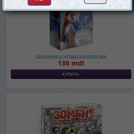
Щелкунчик и четыре королевства
130 mdl