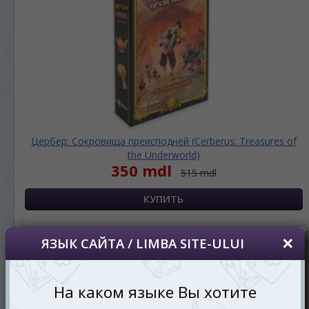
Цербер: Сокровища преисподней (Cerberus: Treasures of
the Underworld)
350 mdl
515 mdl