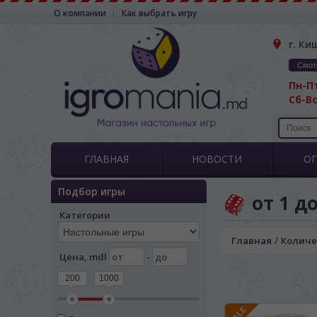
О компании
Как выбрать игру
г. Ки
Смот
Пн-Пт
Сб-Вс
ГЛАВНАЯ
НОВОСТИ
О
Подбор игры
от 1 до
Категории
/
Главная
Количе
Цена, mdl
-
200
1000