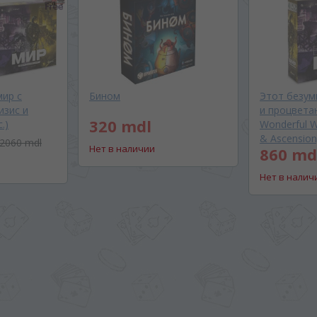
мир с
Бином
Этот безум
изис и
и процветани
320 mdl
.)
Wonderful W
& Ascension)
2060 mdl
Нет в наличии
860 md
Нет в налич
BA SITE-ULUI
 просматривать наш сайт?
 vedeți site-ul nostru?