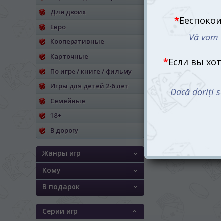
Для двоих
Евро
Кооперативные
Карточные
По игре / книге / фильму
Игры для детей 2-6 лет
Семейные
18+
В дорогу
Жанры игр
Кому
В подарок
Серии игр