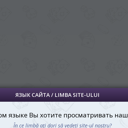
далее сохраним Ваш выбор языка.
 apoi vă vom salva alegerea limbii.
йта, то это можно всегда сделать в
углу страницы.
uteți oricând să faceți asta în colțul din
al paginii.
RU