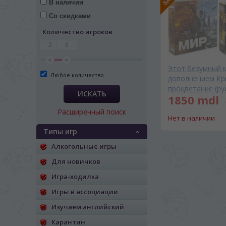
В наличии
Со скидками
Количество игроков
2
6
Этот безумный 
Любое количество
дополнением Кр
процветание (рус
ИСКАТЬ
1850 mdl
Расширенный поиск
Нет в наличии
Типы игр
Алкогольные игры
Для новичков
Игра-ходилка
ЯЗЫК САЙТА / LIM
Игры в ассоциации
Изучаем английский
На каком языке Вы хотите
Карантин
În ce limbă ați dori să