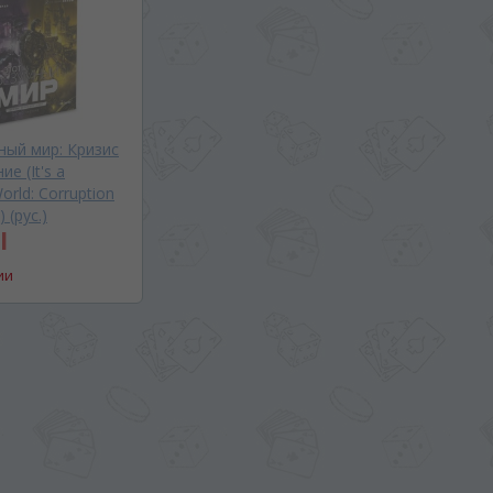
ный мир: Кризис
е (It's a
orld: Corruption
 (рус.)
l
ии