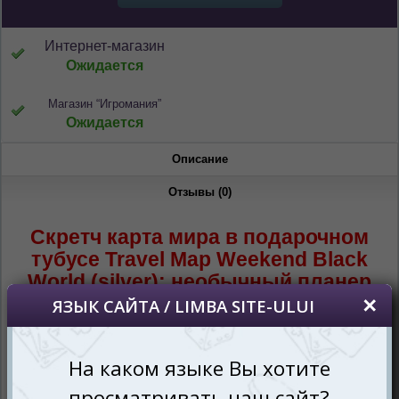
Интернет-магазин
Ожидается
Магазин “Игромания”
Ожидается
Описание
Отзывы (0)
Скретч карта мира в подарочном
тубусе Travel Map Weekend Black
World (silver): необычный планер
для увлекательных путешествий