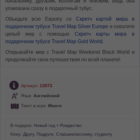
начальнику, друзьям, коллегам и близким, ведь она
упакована сразу в подарочный тубус.
Объедьте всю Европу со
Скретч картой мира в
подарочном тубусе Travel Map Silver Europe
и охватите
целый мир с помощью
Скретч карты мира в
подарочном тубусе Travel Map Gold World
.
Открывайте мир с Travel Map Weekend Black World и
продолжайте свои путешествия по всей планете!
Артикул:
13073
Язык:
Английский
Текст в игре:
Много
В подарок:
Новый год + Рождество
Кому:
Другу
,
Подруге
,
Старшекласснику, студенту