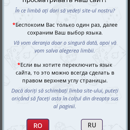
Как трепетно всегда проходит подготовка к отпуску…
Теряешься в мыслях и предложениях куда поехать, где
остановиться на дольше, куда только заглянуть, а
откуда и памятных вещиц прихватить. Конечно, за один
сезон у вас не получится объехать весь мир, но отпуск
снова будет в следующем году и важно тщательно
подготовиться к нему заранее. Однако можно и не
дожидаться его, а проводить чуть ли не каждый уик-энд
в новой стране. Поможет вам в этом специальная