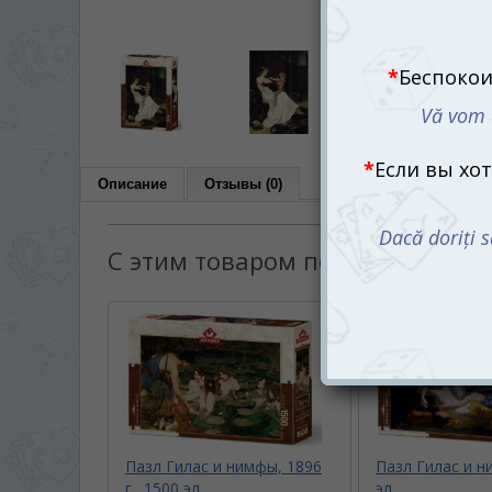
Описание
Отзывы (0)
С этим товаром покупают:
Пазл Гилас и нимфы, 1896
Пазл Гилас и н
г., 1500 эл.
эл.