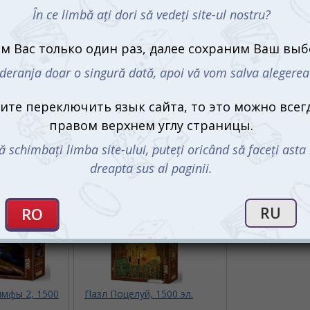
имфы 2, 1500
Пазл Поцелуй, 1500 эл.