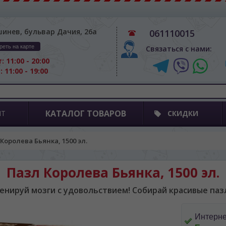
шинев, бульвар Дачия, 26а
061110015
реть на карте
Связаться с нами:
: 11:00 - 20:00
: 11:00 - 19:00
КАТАЛОГ ТОВАРОВ
ПТ
СКИДКИ
Королева Бьянка, 1500 эл.
Пазл Королева Бьянка, 1500 эл.
енируй мозги с удовольствием! Собирай красивые паз
Интерне