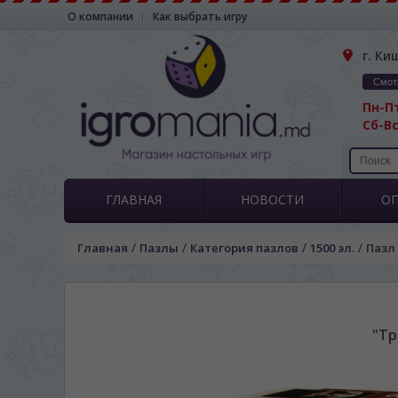
О компании
Как выбрать игру
г. Ки
Смот
Пн-Пт
Сб-Вс
ГЛАВНАЯ
НОВОСТИ
О
/
/
/
/
Главная
Пазлы
Категория пазлов
1500 эл.
Пазл 
"Тр