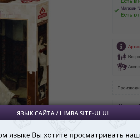
Есть в 
Магазин “
Есть в 
BA SITE-ULUI
 просматривать наш сайт?
Артик
 vedeți site-ul nostru?
Возра
далее сохраним Ваш выбор языка.
Аксес
 apoi vă vom salva alegerea limbii.
йта, то это можно всегда сделать в
углу страницы.
Производи
uteți oricând să faceți asta în colțul din
al paginii.
Купить 
RU
по Ки