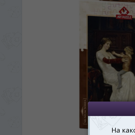
ЯЗЫК САЙТА / LIM
На каком языке Вы хотите
În ce limbă ați dori să
*
Беспокоим Вас только один раз, 
Vă vom deranja doar o singură dată,
*
Если вы хотите переключить язык са
правом верхнем 
Dacă doriți să schimbați limba site-ului, p
dreapta sus 
RO