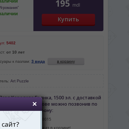
195
наличии
mdl
Игромания”
наличии
ул:
5402
ст:
от 10 лет
суары к пазлам:
3 вида
в корзину
тель:
Art Puzzle
Пазл Королева Бьянка, 1500 эл. с доставкой
шиневу либо Молдове можно позвонив по
телефону:
061110015
или оформив заказ в корзине!