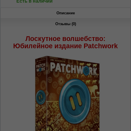
Есть в наличии
Описание
Отзывы (0)
ЯЗЫК САЙТА / LIMBA SITE-ULUI
Лоскутное волшебство:
Юбилейное издание Patchwork
На каком языке Вы хотите
просматривать наш сайт?
În ce limbă ați dori să vedeți site-ul nostru?
*
Беспокоим Вас только один раз, далее
сохраним Ваш выбор языка.
Vă vom deranja doar o singură dată, apoi vă
vom salva alegerea limbii.
*
Если вы хотите переключить язык
сайта, то это можно всегда сделать в
правом верхнем углу страницы.
Dacă doriți să schimbați limba site-ului, puteți
oricând să faceți asta în colțul din dreapta sus
al paginii.