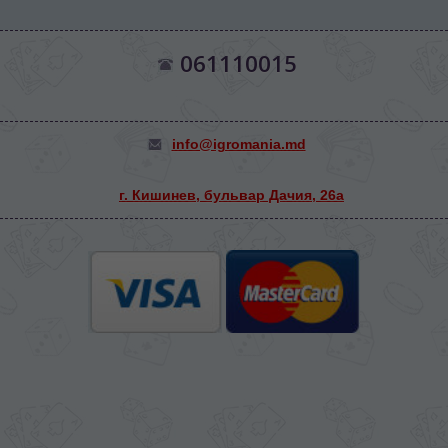
061110015
info@igromania.md
г. Кишинев, бульвар Дачия, 26а