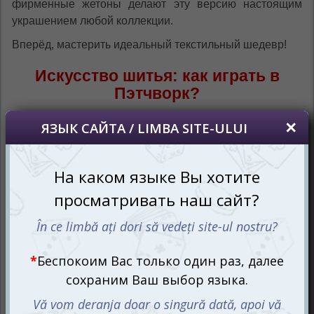
фирменные жетоны делают эту версию настоящим
украшением любой коллекции.
Вперёд, мастерить идеальный текстильный шедевр!
Искусство шитья: как играть в
Пэтчворк?