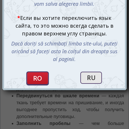
Дуэльная стратегия Пэчворк: Юбилейное издание
(рум.) приглашает двух игроков в соревнование за
создание самого гармоничного и выгодного
текстильного полотна. Перед вами игровое поле в
виде швейного холста, центральный рынок с
лоскутками разных форм и размеров, а также жетоны
пуговиц — основной ресурс настолки.
Во время своего хода игроки могут:
Приобрести лоскут ткани
— потратив
пуговицы, вы добавляете новый фрагмент на
своё поле. Но учтите, чем сложнее форма, тем
дороже она обойдётся!
Передвинуться по шкале времени
— каждая
ткань требует времени на пришивание, и иногда
выгоднее пропустить ход, чтобы получить
дополнительные пуговицы.
Заполнить пробелы
— чем больше