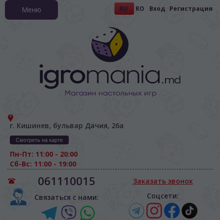
RU
RO
Вход
Регистрация
Меню
г. Кишинев, бульвар Дачия, 26а
Смотреть на карте
Пн-Пт: 11:00 - 20:00
Сб-Вс: 11:00 - 19:00
061110015
Заказать звонок
Соцсети:
Связаться с нами: