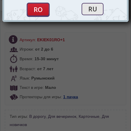
Описание
Отзывы (0)
Артикул:
EKIEK01RO+1
Игроки:
от 2 до 6
Время:
15-30 минут
Возраст:
от 7 лет
Язык:
Румынский
Текст в игре:
Мало
Протекторы для игры:
1 пачка
Тип игры:
В дорогу
,
Для вечеринок
,
Карточные
,
Для
новичков