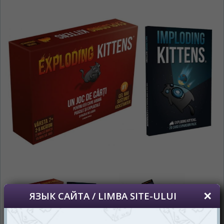
На каком языке Вы хотите
просматривать наш сайт?
În ce limbă ați dori să vedeți site-ul nostru?
*
Беспокоим Вас только один раз, далее
сохраним Ваш выбор языка.
Vă vom deranja doar o singură dată, apoi vă
vom salva alegerea limbii.
*
Если вы хотите переключить язык
сайта, то это можно всегда сделать в
правом верхнем углу страницы.
Dacă doriți să schimbați limba site-ului, puteți
oricând să faceți asta în colțul din dreapta sus
al paginii.
RU
RO