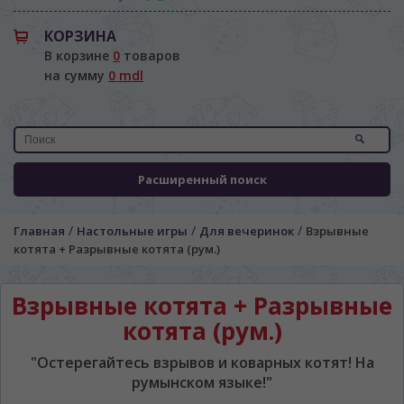
КОРЗИНА
В корзине
0
товаров
на сумму
0 mdl
Расширенный поиск
/
/
/
Главная
Настольные игры
Для вечеринок
Взрывные
котята + Разрывные котята (рум.)
Взрывные котята + Разрывные
котята (рум.)
"Остерегайтесь взрывов и коварных котят! На
ЯЗЫК САЙТА / LIMBA SITE-ULUI
румынском языке!"