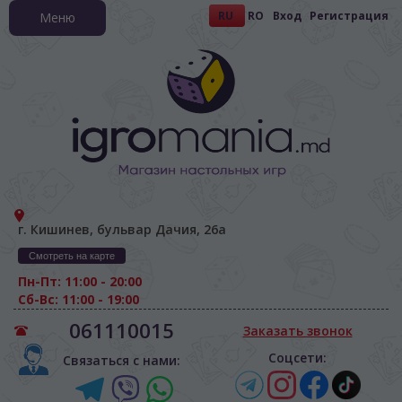
RU
RO
Вход
Регистрация
Меню
г. Кишинев, бульвар Дачия, 26а
Смотреть на карте
Пн-Пт: 11:00 - 20:00
Сб-Вс: 11:00 - 19:00
061110015
Заказать звонок
Соцсети:
Связаться с нами: