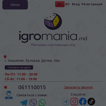
RU
RO
Вход
Регистрация
Меню
г. Кишинев, бульвар Дачия, 26а
Смотреть на карте
Пн-Пт: 11:00 - 20:00
Сб-Вс: 11:00 - 19:00
061110015
Заказать звонок
Соцсети:
Связаться с нами: