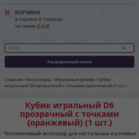
КОРЗИНА
В корзине
0
товаров
на сумму
0 mdl
ЯЗЫК САЙТА / LIMBA SITE-ULUI
Расширенный поиск
На каком языке Вы хотите
просматривать наш сайт?
/
/
/
Главная
Аксессуары
Игральные кубики
Кубик
În ce limbă ați dori să vedeți site-ul nostru?
игральный D6 прозрачный с точками (оранжевый) (1 шт.)
*
Беспокоим Вас только один раз, далее
сохраним Ваш выбор языка.
Кубик игральный D6
Vă vom deranja doar o singură dată, apoi vă
прозрачный с точками
vom salva alegerea limbii.
(оранжевый) (1 шт.)
*
Если вы хотите переключить язык
сайта, то это можно всегда сделать в
"Незаменимый аксессуар для настольных и ролевых
правом верхнем углу страницы.