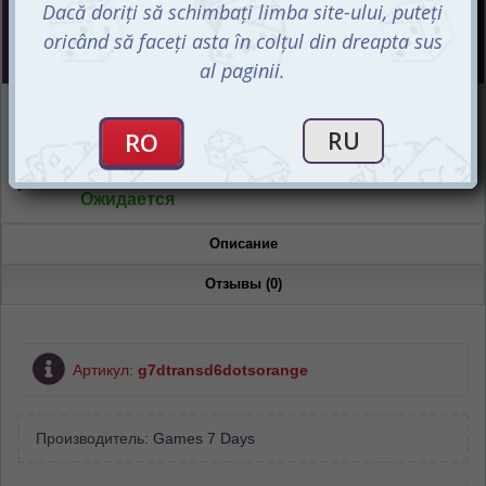
СООБЩИТЬ О ПОСТУПЛЕНИИ
Интернет-магазин
Ожидается
Магазин “Игромания”
Ожидается
Описание
Отзывы (0)
Артикул:
g7dtransd6dotsorange
Производитель:
Games 7 Days