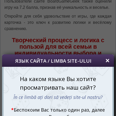
Пользователи сайте BoardGameGeek также оценили
игру на 7.2 балла, признав её уникальность и веселье.
Откройте для себя удовольствие от игры, где каждая
карточка - это ключ к развитию логики и весёлому
сравнению.
Творческий процесс и логика с
пользой для всей семьи в
индивидуальности выбора и
дискуссий!
Настольная игра Миконки предоставляет
увлекательное семейное развлечение, подходящее
для 2-4 игроков, начиная с возраста 3 лет.