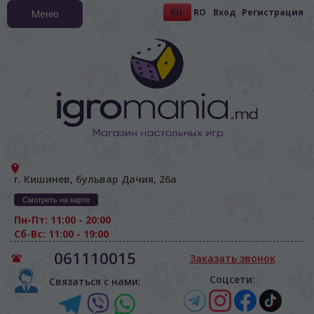
RU
RO
Вход
Регистрация
Меню
г. Кишинев, бульвар Дачия, 26а
Смотреть на карте
Пн-Пт: 11:00 - 20:00
Сб-Вс: 11:00 - 19:00
061110015
Заказать звонок
Соцсети:
Связаться с нами: