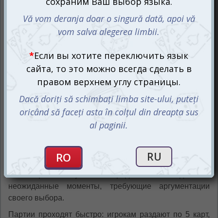
Для достижения победы в игре необходимо
избавиться от карт, но основной акцент делается на
увлекательном процессе сравнения изображений
предметов на картах с центральным признаком.
Уникальность Миконок проявляется в том, что выбор
каждого игрока может вызвать интересные дискуссии.
Разнообразие вкусов и предпочтений поднимает
неожиданные моменты, требующие аргументации
своего выбора.
Партии проходят быстро: игрокам раздают по 5 карт,