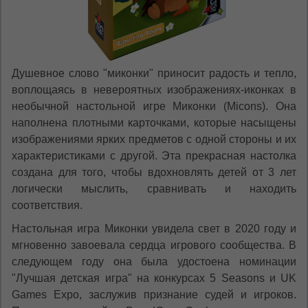
oricând să faceți asta în colțul din dreapta sus
al paginii.
RU
RO
Душевное слово "миконки" приносит радость и тепло,
воплощаясь в невероятных изображениях-иконках в
необычной настольной игре Миконки (Micons). Она
наполнена плотными карточками, которые насыщены
изображениями ярких предметов с одной стороны и их
характеристиками с другой. Эта прекрасная настолка
создана для того, чтобы вдохновлять детей от 3 лет
логически мыслить, сравнивать и находить
соответствия.
Настольная игра Миконки увидела свет в 2020 году и
мгновенно завоевала сердца игрового сообщества. В
следующем году она была удостоена номинации
"Лучшая детская игра" на конкурсах 5 Seasons и UK
Games Expo, заслужив признание судей и игроков.