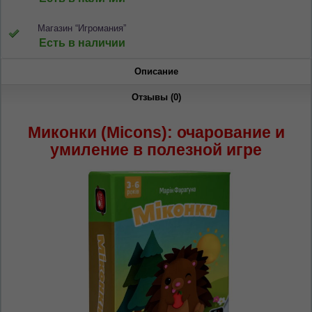
Магазин “Игромания”
Есть в наличии
Описание
Отзывы (0)
ЯЗЫК САЙТА / LIMBA SITE-ULUI
Миконки (Micons): очарование и
На каком языке Вы хотите
умиление в полезной игре
просматривать наш сайт?
În ce limbă ați dori să vedeți site-ul nostru?
*
Беспокоим Вас только один раз, далее
сохраним Ваш выбор языка.
Vă vom deranja doar o singură dată, apoi vă
vom salva alegerea limbii.
*
Если вы хотите переключить язык
сайта, то это можно всегда сделать в
правом верхнем углу страницы.
Dacă doriți să schimbați limba site-ului, puteți