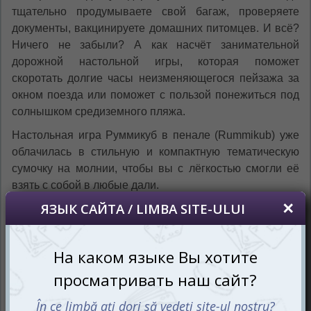
тщательно продумываете свой багаж, проверяете
документы, вакцинируете домашних питомцев. И всё?
Ничего не забыли? А как насчёт занимательной
дорожной настольной игры, которая поможет
скоротать долгие часы неизменяющегося пейзажа за
окном поезда или поможет с пользой понежиться под
солнышком средиземного пляжа.
Настольная игра Руммикуб в пенале (Rummikub) уже
облачилась в стильную и компактную тематическую
сумочку на молнии, чтобы вы с лёгкостью смогли её
взять с собой в любые дали.
С каждым годом Руммикуб становится только лучше,
получая новые версии и упаковки от разных
издательств. Появившись в 1977 году, игра остаётся на
пике популярности и гордится своими наградами
победителя конкурсов Spiel des Jahres (1980) и Игра
года премии Gra Roku (1993).