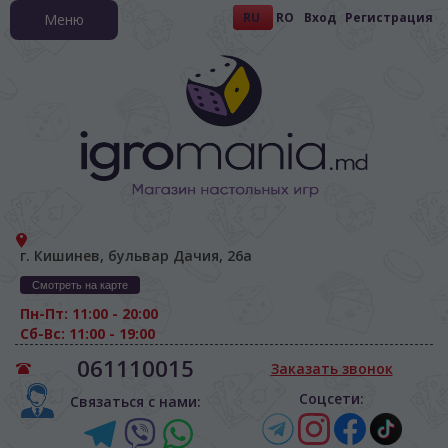
RU
RO
Вход
Регистрация
Меню
г. Кишинев, бульвар Дачия, 26а
Смотреть на карте
Пн-Пт: 11:00 - 20:00
Сб-Вс: 11:00 - 19:00
061110015
Заказать звонок
Соцсети:
Связаться с нами: