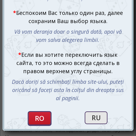
Пробежимся по правилам
Неизменные правила традиционного Руммикуба
остались и в данном издании. Получив на старте по 14
фишек с цифрами, игроки соревнуются в быстром
избавлении от них, выкладывая ряды или группы.