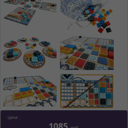
Цена :
1085
mdl