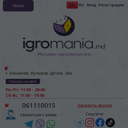
RU
RO
Вход
Регистрация
Меню
г. Кишинев, бульвар Дачия, 26а
Смотреть на карте
Пн-Пт: 11:00 - 20:00
Сб-Вс: 11:00 - 19:00
061110015
Заказать звонок
Соцсети:
Связаться с нами: