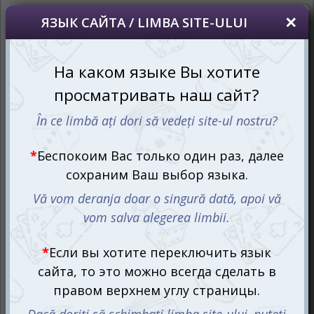
Витиеватые узоры,
захватывающие комбинации из
обычной-необычной плитки
В настольной игре Азул 2-4 игрока соревнуются за
лучшие отделочные работы в португальском дворце,
задействовав механику сбора сетов и построения
узоров.
Для этого каждый получает персональные планшеты и
будет использовать для их украшения плитки с
разными узорами пяти различных цветов. Материал
вы будете получать на круглых полях фабричных
предложений, где плитки будут появляться из
специального льняного мешочка в случайном порядке.