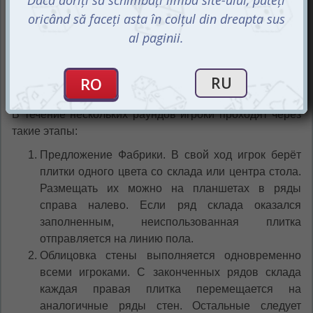
В течение нескольких раундов игроки проходят через
такие этапы:
Предложение Фабрики. В свой ход игрок берёт
плитки одного цвета со склада или центра стола.
Размещать их можно на планшетах в ряды
справа налево. Если ряд склада оказался
заполненным, неиспользованная плитка
отправляется на линию пола.
Облицовка стены выполняется одновременно
всеми игроками. С законченных рядов склада
каждая правая плитка перемещается на
аналогичные ряды стен. Остальные следует