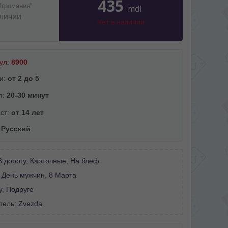
435
Игромания”
mdl
аличии
Нет в наличии
ул:
8900
и:
от 2 до 5
я:
20-30 минут
ст:
от 14 лет
:
Русский
В дорогу
,
Карточные
,
На блеф
:
День мужчин
,
8 Марта
у
,
Подруге
тель:
Zvezda