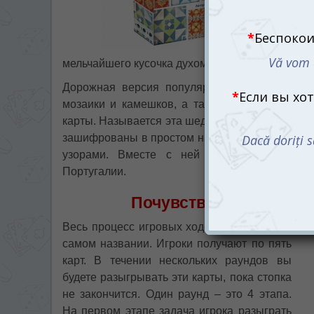
мельчайшего кусочка духом времени и абсолют
Дорожная версия популярной настольной и
мозаики и камешков, а также для их сборки 
карты. Называется эта шедевральная игра 5-2-1-
зашифрованы в простом наборе карт, которые
узорами. Вместе с ней вы снова наслади
Португалии.
Почувствуйте себя эс
Весь процесс игровых ходов скрывается в
самом названии. Игроки получают по пять
карт. В течении нескольких раундов вы
будете разыгрывать эти карты, пока стопка
не закончится. Один раунд – это 4 этапа.
На первом этапе задача игрока разыграть