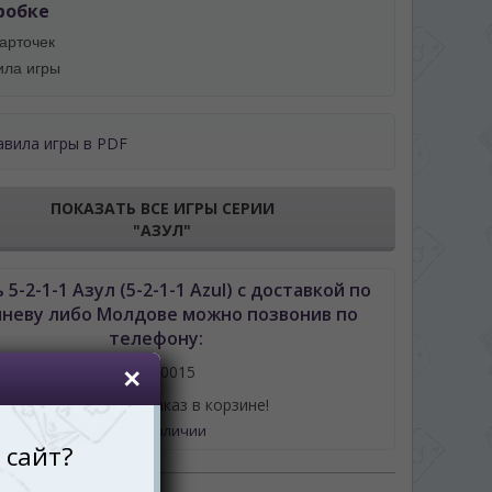
робке
карточек
ила игры
авила игры в PDF
ПОКАЗАТЬ ВСЕ ИГРЫ СЕРИИ
"АЗУЛ"
 5-2-1-1 Азул (5-2-1-1 Azul) с доставкой по
неву либо Молдове можно позвонив по
телефону:
061110015
или оформив заказ в корзине!
Нет в наличии