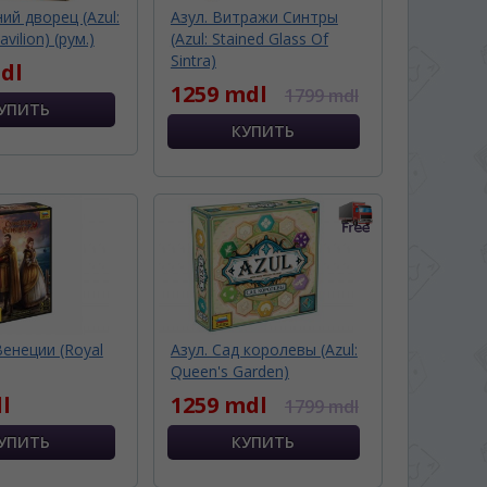
ний дворец (Azul:
Азул. Витражи Синтры
ilion) (рум.)
(Azul: Stained Glass Of
Sintra)
dl
1259 mdl
1799 mdl
енеции (Royal
Азул. Сад королевы (Azul:
Queen's Garden)
l
1259 mdl
1799 mdl