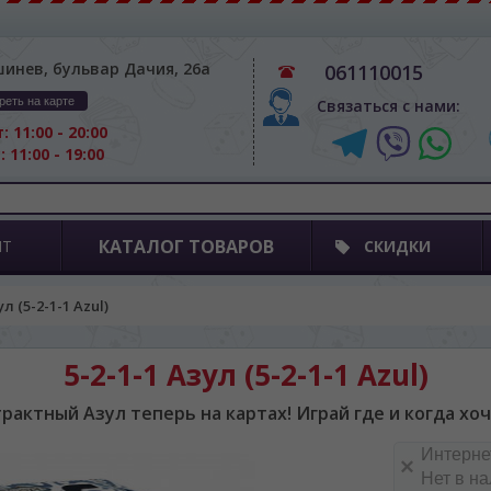
шинев, бульвар Дачия, 26а
061110015
реть на карте
Связаться с нами:
: 11:00 - 20:00
: 11:00 - 19:00
КАТАЛОГ ТОВАРОВ
ПТ
СКИДКИ
ул (5-2-1-1 Azul)
5-2-1-1 Азул (5-2-1-1 Azul)
рактный Азул теперь на картах! Играй где и когда хо
Интерне
Нет в н