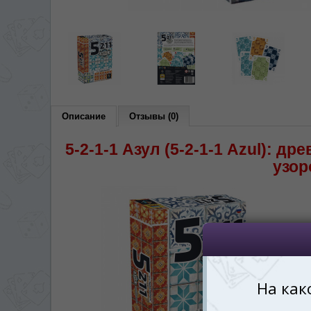
În ce limbă ați dori să
*
Беспокоим Вас только один раз, 
Vă vom deranja doar o singură dată,
*
Если вы хотите переключить язык са
правом верхнем 
Dacă doriți să schimbați limba site-ului, p
dreapta sus 
Описание
Отзывы (0)
RO
5-2-1-1 Азул (5-2-1-1 Azul): д
узор