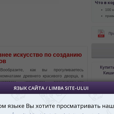
 vedeți site-ul nostru?
Что в ко
далее сохраним Ваш выбор языка.
100 
 apoi vă vom salva alegerea limbii.
прав
йта, то это можно всегда сделать в
углу страницы.
Пр
uteți oricând să faceți asta în colțul din
al paginii.
RU
ревнее искусство по созданию
ов
Купить
Вообразите, как вы прогуливаетесь
Киши
комнатами древнего красивого дворца, в
котором изящными разноцветными
плиточками выложены все стены. И вы,
рассматривая эту красоту понимаете, что
здесь трудились художники и ремесленники
не покладая рук, чтобы другие могли
восхищаться их работой. Целая команда