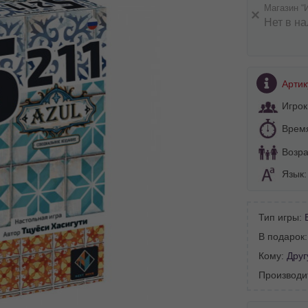
Магазин “
Нет в н
Артик
Игрок
Врем
Возра
Язык
Тип игры:
В подарок
Кому:
Друг
BA SITE-ULUI
Производи
 просматривать наш сайт?