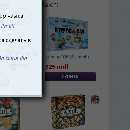
товаром покупают:
) (рум.)
Корова 006 (6 nimmt!)
dl
325 mdl