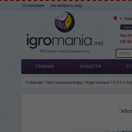
О компании
Как выбрать игру
г. Ки
Смот
Пн-Пт
Сб-Вс
ГЛАВНАЯ
НОВОСТИ
О
/
/
/
Главная
Настольные игры
Карточные
5-2-1-1 Аз
"Абст