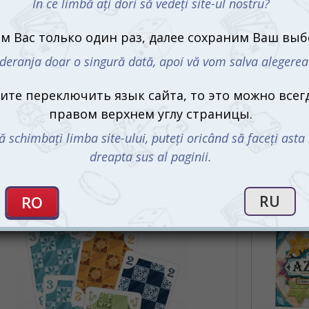
С этим 
мастеров создавала восхитительную
красоту узоров. Каждый орнамент имеет
свой особый сюжет, который пропитан до
но не имеет повторения.
гры
Азул
не имеет разноцветных кусочков
планшетов, в этот раз она переложена на
1 Азул (5-2-1-1 Azul), а все действия в ней
Азул (Azul
 оживут в игровом процессе разноцветными
тесь эстетикой мира сказочных плиток
1085 m
тетическим творцом!