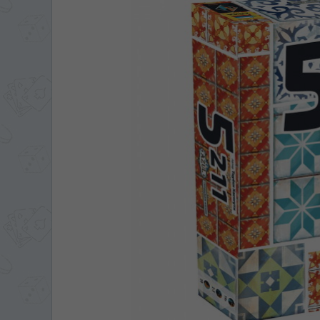
ЯЗЫК САЙТА / LIM
На каком языке Вы хотите