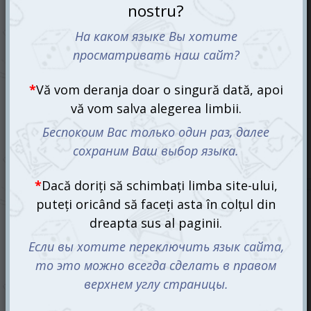
Activity Knock Out (rusa)
830 mdl