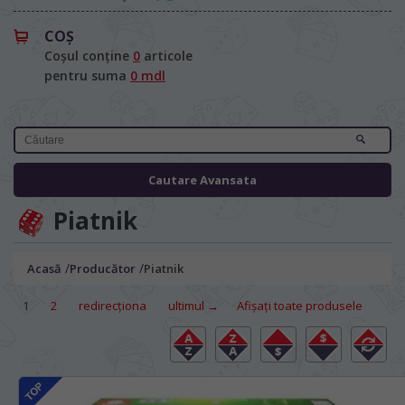
COŞ
Coșul conține
0
articole
pentru suma
0 mdl
Cautare Avansata
Piatnik
/
/
Acasă
Producător
Piatnik
1
2
redirecţiona
ultimul →
Afișați toate produsele