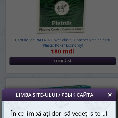
Cărți de joc PIATNIK Poker clasic, 1 pachet х 55 de cărți
(Plastic Poker Economy)
180 mdl