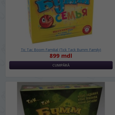
LIMBA SITE-ULUI / ЯЗЫК САЙТА
În ce limbă ați dori să vedeți site-ul
nostru?
На каком языке Вы хотите
Tic Tac Boom Familial (Tick Tack Bumm Family)
просматривать наш сайт?
899 mdl
*
Vă vom deranja doar o singură dată, apoi
vă vom salva alegerea limbii.
Беспокоим Вас только один раз, далее
сохраним Ваш выбор языка.
*
Dacă doriți să schimbați limba site-ului,
puteți oricând să faceți asta în colțul din
dreapta sus al paginii.
Если вы хотите переключить язык сайта,
то это можно всегда сделать в правом
верхнем углу страницы.