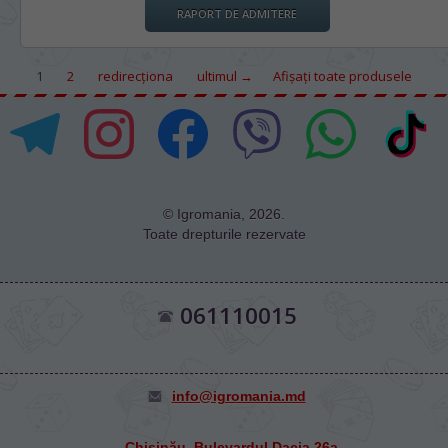
RAPORT DE ADMITERE
1
2
redirecţiona
ultimul →
Afișați toate produsele
© Igromania, 2026.
Toate drepturile rezervate
061110015
info@igromania.md
Chișinău, Bulevardul Dacia 26а