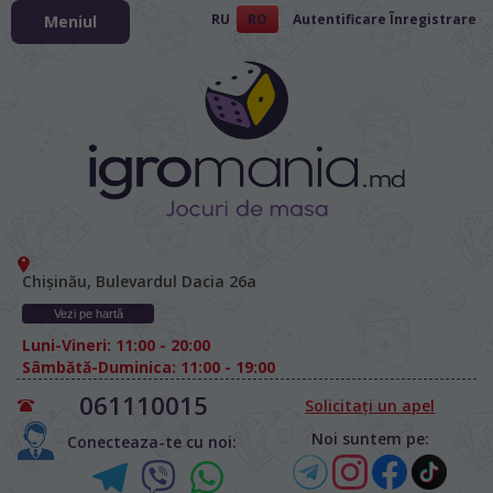
RU
RO
Autentificare
Înregistrare
Meniul
Chișinău, Bulevardul Dacia 26а
Vezi pe hartă
Luni-Vineri: 11:00 - 20:00
Sâmbătă-Duminica: 11:00 - 19:00
061110015
Solicitați un apel
Noi suntem pe:
Conecteaza-te cu noi: