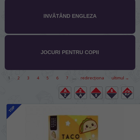
INVĂTÂND ENGLEZA
JOCURI PENTRU COPII
....
1
2
3
4
5
6
7
redirecţiona
ultimul →