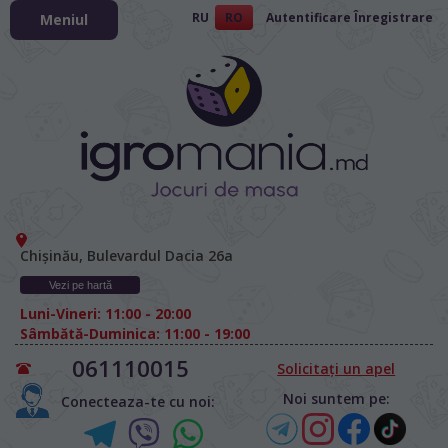
RU
RO
Autentificare
Înregistrare
Meniul
Chișinău, Bulevardul Dacia 26а
Vezi pe hartă
Luni-Vineri: 11:00 - 20:00
Sâmbătă-Duminica: 11:00 - 19:00
061110015
Solicitați un apel
Noi suntem pe:
Conecteaza-te cu noi: