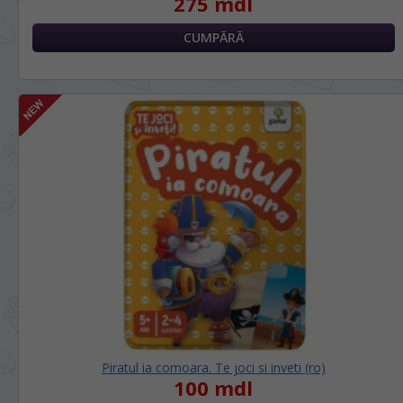
275 mdl
Piratul ia comoara. Te joci si inveti (ro)
100 mdl