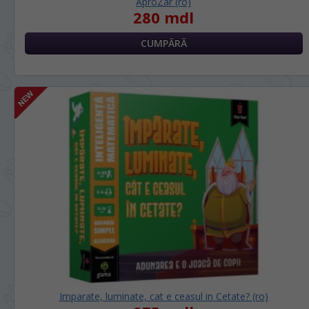
AproZar (ro)
280 mdl
Imparate, luminate, cat e ceasul in Cetate? (ro)