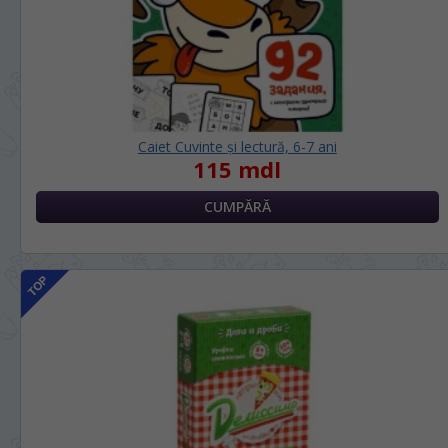
LIMBA SITE-ULUI / ЯЗЫК САЙТА
În ce limbă ați dori să vedeți site-ul
nostru?
Caiet Cuvinte și lectură, 6-7 ani
На каком языке Вы хотите
115 mdl
просматривать наш сайт?
*
Vă vom deranja doar o singură dată, apoi
vă vom salva alegerea limbii.
Беспокоим Вас только один раз, далее
сохраним Ваш выбор языка.
*
Dacă doriți să schimbați limba site-ului,
puteți oricând să faceți asta în colțul din
dreapta sus al paginii.
Если вы хотите переключить язык сайта,
то это можно всегда сделать в правом
верхнем углу страницы.
RU
RO