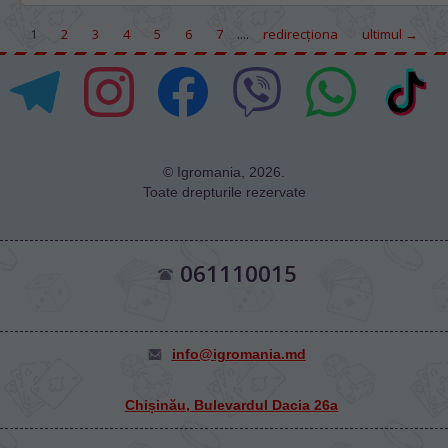
....
1
2
3
4
5
6
7
redirecţiona
ultimul →
© Igromania, 2026.
Toate drepturile rezervate
061110015
info@igromania.md
Chișinău, Bulevardul Dacia 26а