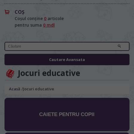
COŞ
Coșul conține
0
articole
pentru suma
0 mdl
Cautare Avansata
Jocuri educative
/
Acasă
Jocuri educative
CAIETE PENTRU COPII