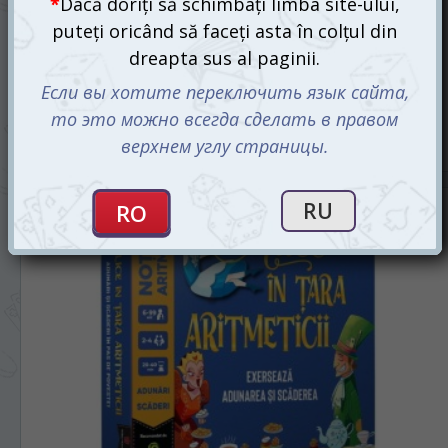
Tandalici. Te joci si inveti (ro)
100 mdl