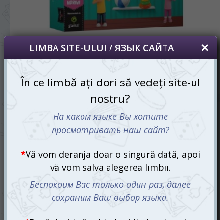
Esti Ordonat (ro)
455 mdl