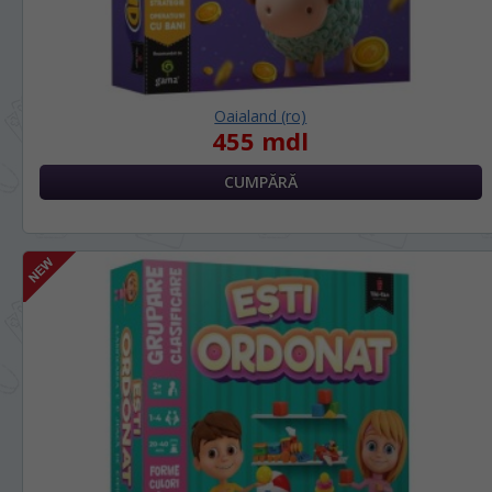
Oaialand (ro)
455 mdl