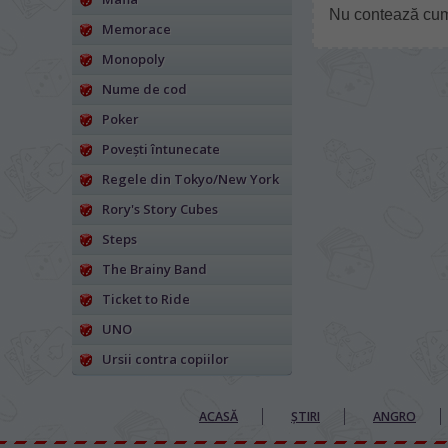
Nu contează cum d
Memorace
Monopoly
Nume de cod
Poker
Povești întunecate
Regele din Tokyo/New York
Rory's Story Cubes
Steps
The Brainy Band
Ticket to Ride
UNO
Ursii contra copiilor
ACASĂ
ȘTIRI
ANGRO