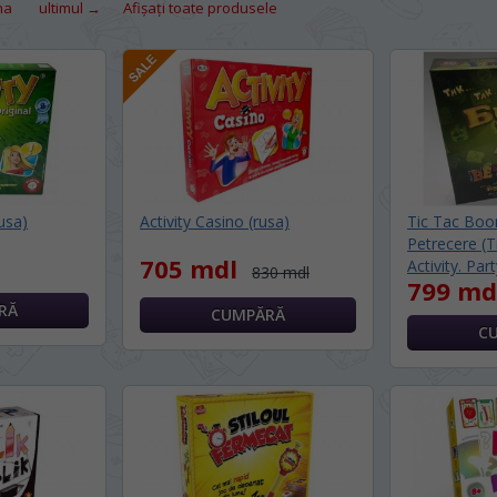
na
ultimul →
Afișați toate produsele
rusa)
Activity Casino (rusa)
Tic Tac Boom
Petrecere (
705 mdl
Activity. Part
830 mdl
799 md
/ ЯЗЫК САЙТА
 vedeți site-ul nostru?
 просматривать наш сайт?