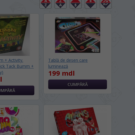
 + Activity.
Tablă de desen care
Tick Tack Bumm +
luminează
199 mdl
y)
l