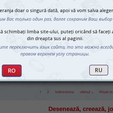
Activity My First (rusa)
Activity vers
(Activity trav
775 mdl
265 md
1
2
redirecţiona
ultimul →
Afișați t
Desenează, creează, j