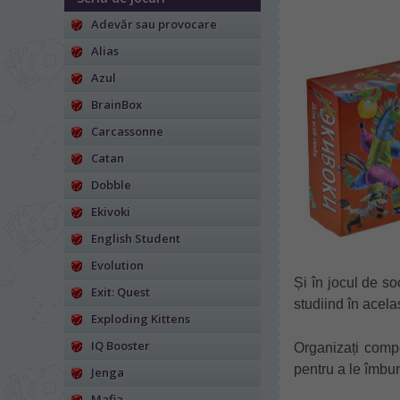
Adevăr sau provocare
Alias
Azul
BrainBox
Carcassonne
Catan
Dobble
Ekivoki
English Student
Evolution
Și în jocul de so
Exit: Quest
studiind în acelaș
Exploding Kittens
IQ Booster
Organizați compe
pentru a le îmbun
Jenga
Mafia