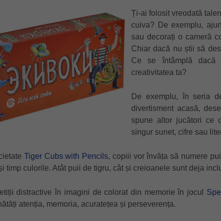
Ți-ai folosit vreodată tale
cuiva? De exemplu, ajung
sau decorați o cameră co
Chiar dacă nu știi să dese
Ce se întâmplă dacă c
creativitatea ta?
De exemplu, în seria d
divertisment acasă, dese
spune altor jucători ce
singur sunet, cifre sau lite
cietate
Tiger Cubs with Pencils,
copiii vor învăța să numere puii 
i timp culorile. Atât puii de tigru, cât și creioanele sunt deja incl
tiții distractive în imagini de colorat din memorie în jocul
Spe
ătăți atenția, memoria, acuratețea și perseverența.