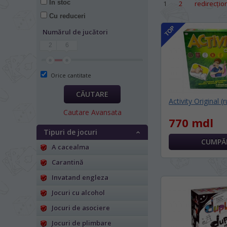
În stoc
1
2
redirecţio
Cu reduceri
Numărul de jucători
2
6
Orice cantitate
CĂUTARE
Activity Original (
Cautare Avansata
770 mdl
Tipuri de jocuri
A cacealma
Carantină
Invatand engleza
LIMBA SITE-ULUI 
Jocuri cu alcohol
Jocuri de asociere
În ce limbă ați dori să
Jocuri de plimbare
На каком языке Вы хотите