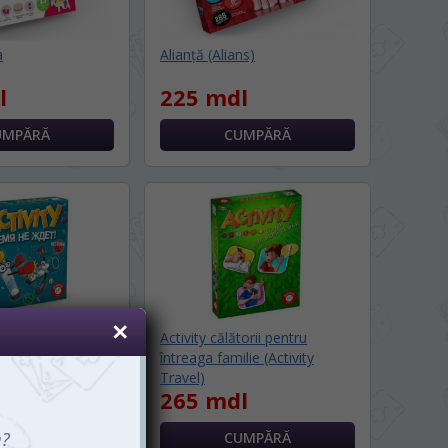
a
Alianţă (Alians)
l
225 mdl
ck Out (rusa)
Activity călătorii pentru
întreaga familie (Activity
l
Travel)
265 mdl