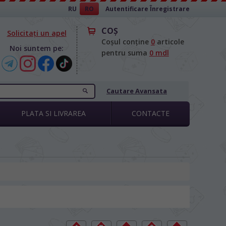
RU
RO
Autentificare
Înregistrare
COŞ
Solicitați un apel
Coșul conține
0
articole
Noi suntem pe:
pentru suma
0 mdl
Cautare Avansata
PLATA SI LIVRAREA
CONTACTE