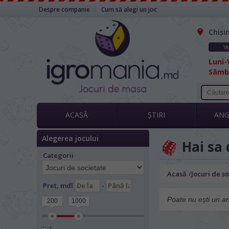
Despre companie
Cum să alegi un joc
Chiși
Ve
Luni-V
Sâmbă
ACASĂ
ȘTIRI
AN
Alegerea jocului
Hai sa
Categorii
/
Acasă
Jocuri de s
Pret, mdl
-
Poate nu ești un ar
200
1000