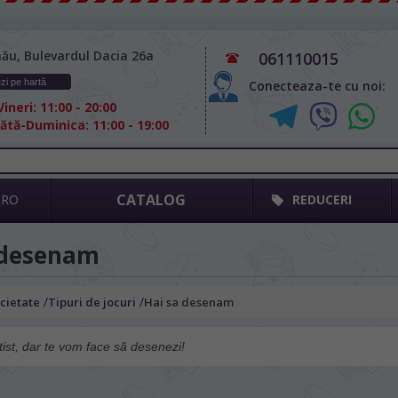
nău, Bulevardul Dacia 26а
061110015
zi pe hartă
Conecteaza-te cu noi:
ineri: 11:00 - 20:00
tă-Duminica: 11:00 - 19:00
CATALOG
GRO
REDUCERI
 desenam
/
/
ocietate
Tipuri de jocuri
Hai sa desenam
tist, dar te vom face să desenezi!