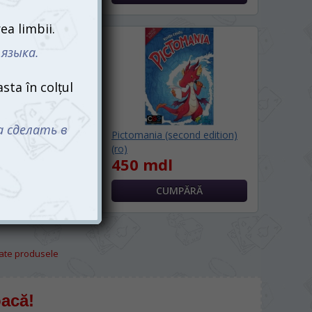
iunea rutieră
Pictomania (second edition)
el)
(ro)
l
450 mdl
oate produsele
oacă!