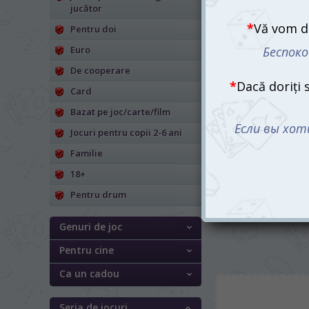
jucător
Pentru doi
Euro
De cooperare
Card
Bazat pe joc/carte/film
Jocuri pentru copii 2-6 ani
Înțelege-mă
Familie
165 mdl
18+
Pentru drum
Genuri de joc
Pentru cine
Ca un cadou
Seria de jocuri