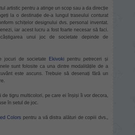
ntul artistic pentru a atinge un scop sau a da direcție
eți la o destinație de-a lungul traseului conturat
nform schițelor designului dvs. personal inventat.
nezi, iar acest lucru a fost foarte necesar să faci.
âștigarea unui joc de societate depinde de
e jocuri de societate
Ekivoki
pentru petreceri și
nele sunt folosite ca una dintre modalitățile de a
 cuvânt este ascuns. Trebuie să desenați fără un
re.
de tigru multicolori, pe care ei înșiși îi vor decora,
use în setul de joc.
ed Colors
pentru a vă distra alături de copiii dvs.,