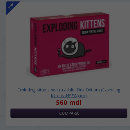
Exploding Kittens pentru adulti (Pink Edition) (Exploding
Kittens: NSFW) (ro)
560 mdl