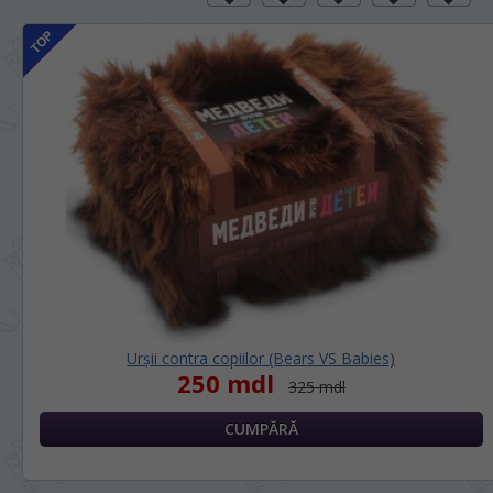
Urșii contra copiilor (Bears VS Babies)
250 mdl
325 mdl