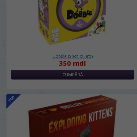
Dobble (Spot It!) (ro)
350 mdl