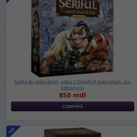
În ce limbă ați dori să vedeți site-ul
nostru?
На каком языке Вы хотите
просматривать наш сайт?
*
Vă vom deranja doar o singură dată, apoi
vă vom salva alegerea limbii.
Беспокоим Вас только один раз, далее
сохраним Ваш выбор языка.
*
Dacă doriți să schimbați limba site-ului,
puteți oricând să faceți asta în colțul din
dreapta sus al paginii.
Seriful din Nottingham, editia 2 (Sheriff of Nottingham: 2nd
Если вы хотите переключить язык сайта,
Edition) (ro)
то это можно всегда сделать в правом
850 mdl
верхнем углу страницы.
RU
RO