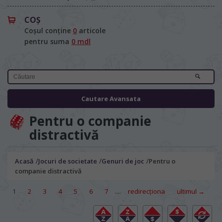
COŞ
Coșul conține
0
articole
pentru suma
0 mdl
Cautare Avansata
Pentru o companie
distractivă
/
/
/
Acasă
Jocuri de societate
Genuri de joc
Pentru o
companie distractivă
....
1
2
3
4
5
6
7
redirecţiona
ultimul →