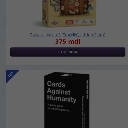
Travelin, editia 2 (Travelin', edition 2) (ro)
375 mdl