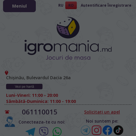
RU
RO
Autentificare
Înregistrare
Meniul
Chișinău, Bulevardul Dacia 26а
Vezi pe hartă
Luni-Vineri: 11:00 - 20:00
Sâmbătă-Duminica: 11:00 - 19:00
061110015
Solicitați un apel
Noi suntem pe:
Conecteaza-te cu noi: