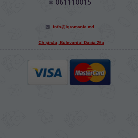
061110015
info@igromania.md
Chișinău, Bulevardul Dacia 26а