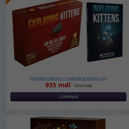
LIMBA SITE-ULUI / ЯЗЫК САЙТА
În ce limbă ați dori să vedeți site-ul
nostru?
На каком языке Вы хотите
просматривать наш сайт?
Exploding Kittens + Imploding Kittens (ro)
*
Vă vom deranja doar o singură dată, apoi
935 mdl
vă vom salva alegerea limbii.
1015 mdl
Беспокоим Вас только один раз, далее
сохраним Ваш выбор языка.
*
Dacă doriți să schimbați limba site-ului,
puteți oricând să faceți asta în colțul din
dreapta sus al paginii.
Если вы хотите переключить язык сайта,
то это можно всегда сделать в правом