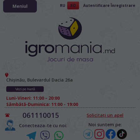
RU
RO
Autentificare
Înregistrare
Meniul
Chișinău, Bulevardul Dacia 26а
Vezi pe hartă
Luni-Vineri: 11:00 - 20:00
Sâmbătă-Duminica: 11:00 - 19:00
061110015
Solicitați un apel
Noi suntem pe:
Conecteaza-te cu noi: