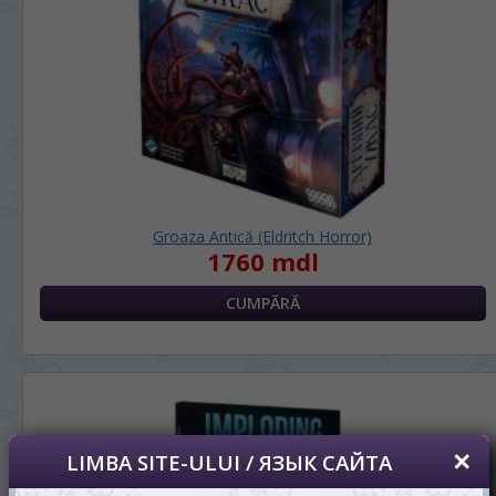
Groaza Antică (Eldritch Horror)
1760 mdl