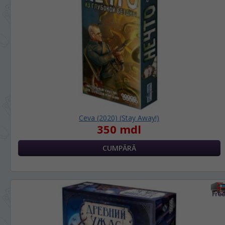
Ceva (2020) (Stay Away!)
350 mdl