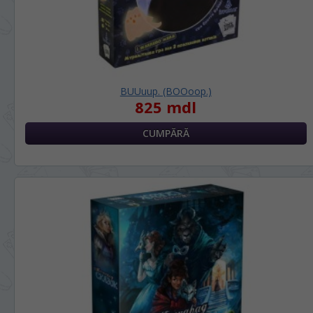
BUUuup. (BOOoop.)
825 mdl