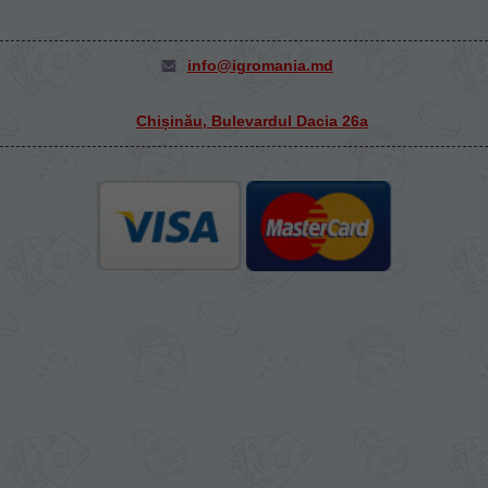
info@igromania.md
Chișinău, Bulevardul Dacia 26а