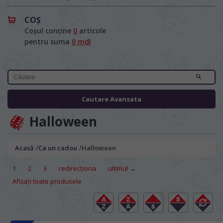
COŞ
Coșul conține
0
articole
pentru suma
0 mdl
Cautare Avansata
Halloween
/
/
Acasă
Ca un cadou
Halloween
1
2
3
redirecţiona
ultimul →
Afișați toate produsele