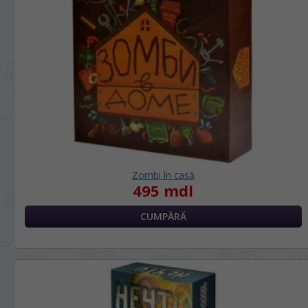
верхнем углу страницы.
RU
RO
Zombi în casă
495 mdl