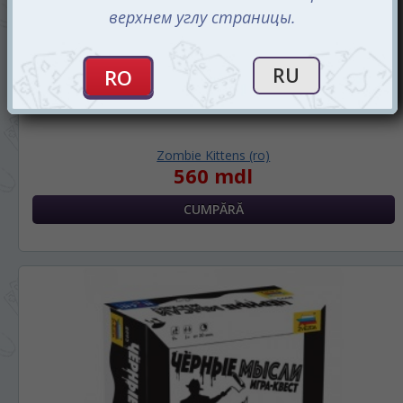
Zombie Kittens (ro)
560 mdl