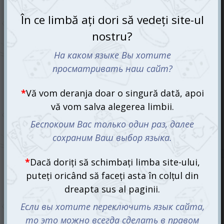
Exploding Kittens: Imploding Kittens (ro)
455 mdl