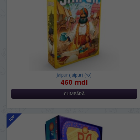
Jaipur (Jaipur) (ro)
460 mdl
LIMBA SITE-ULUI / ЯЗЫК САЙТА
În ce limbă ați dori să vedeți site-ul