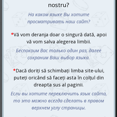
7 Wonders 2nd Edition (ro)
1055 mdl