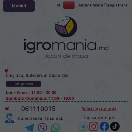
RU
RO
Autentificare
Înregistrare
Meniul
Chișinău, Bulevardul Dacia 26а
Vezi pe hartă
Luni-Vineri: 11:00 - 20:00
Sâmbătă-Duminica: 11:00 - 19:00
061110015
Solicitați un apel
Noi suntem pe:
Conecteaza-te cu noi: