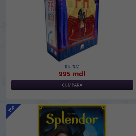
nostru?
На каком языке Вы хотите
просматривать наш сайт?
*
Vă vom deranja doar o singură dată, apoi
vă vom salva alegerea limbii.
Беспокоим Вас только один раз, далее
сохраним Ваш выбор языка.
*
Dacă doriți să schimbați limba site-ului,
puteți oricând să faceți asta în colțul din
dreapta sus al paginii.
RA (RA)
995 mdl
Если вы хотите переключить язык сайта,
то это можно всегда сделать в правом
верхнем углу страницы.
RU
RO