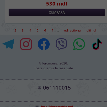
530 mdl
....
1
2
3
4
5
6
7
redirecţiona
ultimul →
© Igromania, 2026.
Toate drepturile rezervate
061110015
info@igromania.md