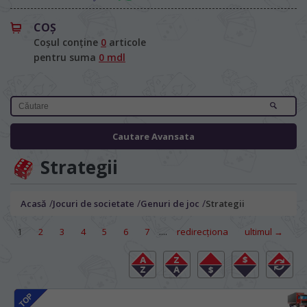
COŞ
Coșul conține
0
articole
pentru suma
0 mdl
Cautare Avansata
Strategii
/
/
/
Acasă
Jocuri de societate
Genuri de joc
Strategii
....
1
2
3
4
5
6
7
redirecţiona
ultimul →