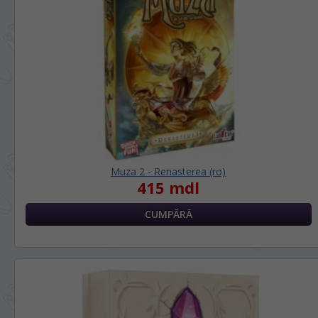
LIMBA SITE-ULUI / ЯЗЫК САЙТА
În ce limbă ați dori să vedeți site-ul
nostru?
На каком языке Вы хотите
просматривать наш сайт?
*
Vă vom deranja doar o singură dată, apoi
vă vom salva alegerea limbii.
Muza 2 - Renasterea (ro)
415 mdl
Беспокоим Вас только один раз, далее
сохраним Ваш выбор языка.
*
Dacă doriți să schimbați limba site-ului,
puteți oricând să faceți asta în colțul din
dreapta sus al paginii.
Если вы хотите переключить язык сайта,
то это можно всегда сделать в правом
верхнем углу страницы.