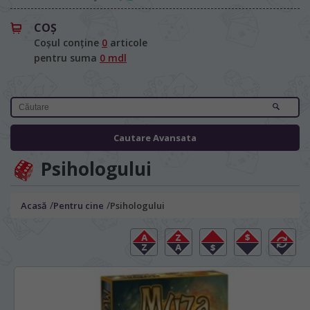
COŞ
Coșul conține
0
articole
pentru suma
0 mdl
Cautare Avansata
Psihologului
/
/
Acasă
Pentru cine
Psihologului