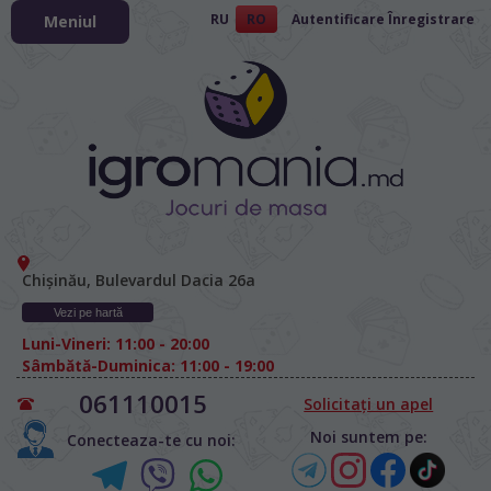
RU
RO
Autentificare
Înregistrare
Meniul
Chișinău, Bulevardul Dacia 26а
Vezi pe hartă
Luni-Vineri: 11:00 - 20:00
Sâmbătă-Duminica: 11:00 - 19:00
061110015
Solicitați un apel
Noi suntem pe:
Conecteaza-te cu noi: