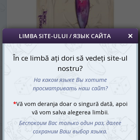
RU
RO
Dice Forge
1250 mdl