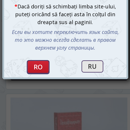
Mysterium: Hidden Motive
245 mdl