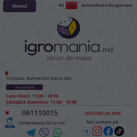
RU
RO
Autentificare
Înregistrare
Meniul
Chișinău, Bulevardul Dacia 26а
Vezi pe hartă
Luni-Vineri: 11:00 - 20:00
Sâmbătă-Duminica: 11:00 - 19:00
061110015
Solicitați un apel
Noi suntem pe:
Conecteaza-te cu noi: