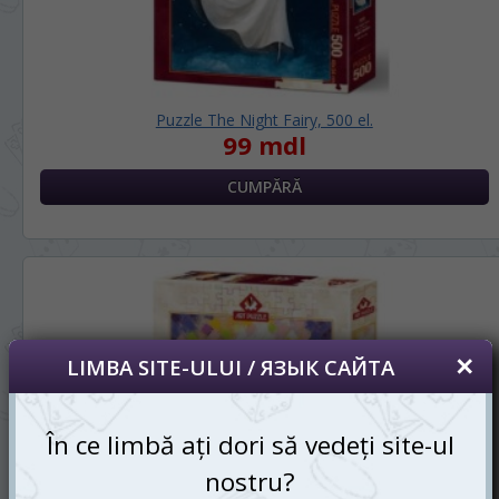
Puzzle The Night Fairy, 500 el.
99 mdl