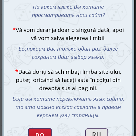
Puzzle Love Under The Umbrella, 500 el.
99 mdl