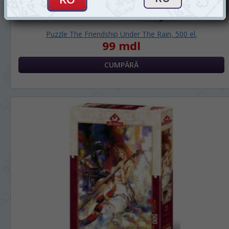
Puzzle The Friendship Under The Rain, 500 el.
99 mdl