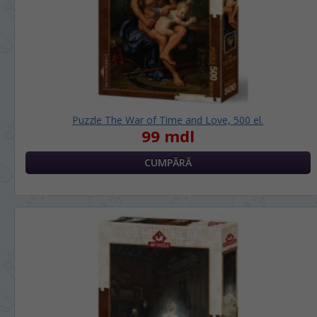
LIMBA SITE-ULUI / ЯЗЫК САЙТА
În ce limbă ați dori să vedeți site-ul
nostru?
На каком языке Вы хотите
Puzzle The War of Time and Love, 500 el.
просматривать наш сайт?
99 mdl
*
Vă vom deranja doar o singură dată, apoi
vă vom salva alegerea limbii.
Беспокоим Вас только один раз, далее
сохраним Ваш выбор языка.
*
Dacă doriți să schimbați limba site-ului,
puteți oricând să faceți asta în colțul din
dreapta sus al paginii.
Если вы хотите переключить язык сайта,
то это можно всегда сделать в правом
верхнем углу страницы.
RU
RO