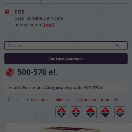
COŞ
Coșul conține
0
articole
pentru suma
0 mdl
Cautare Avansata
500-570 el.
/
/
/
Acasă
Puzzle-uri
Categoria de puzzle
500-570 el.
1
2
redirecţiona
ultimul →
Afișați toate produsele