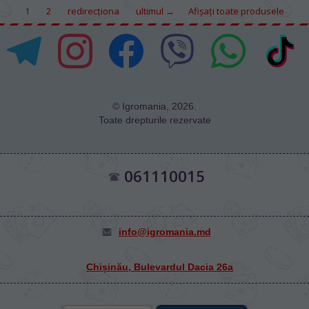
1
2
redirecţiona
ultimul →
Afișați toate produsele
© Igromania, 2026.
Toate drepturile rezervate
061110015
info@igromania.md
Chișinău, Bulevardul Dacia 26а