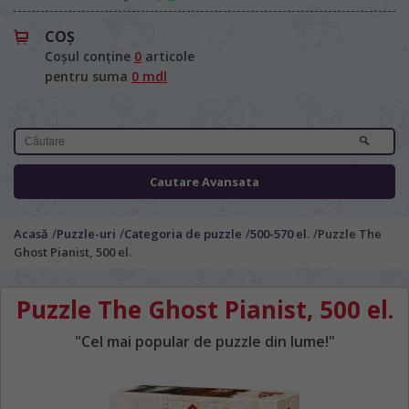
COŞ
Coșul conține
0
articole
pentru suma
0 mdl
Cautare Avansata
LIMBA SITE-ULUI / ЯЗЫК САЙТА
În ce limbă ați dori să vedeți site-ul
/
/
/
/
Acasă
Puzzle-uri
Categoria de puzzle
500-570 el.
Puzzle The
nostru?
Ghost Pianist, 500 el.
На каком языке Вы хотите
просматривать наш сайт?
Puzzle The Ghost Pianist, 500 el.
*
Vă vom deranja doar o singură dată, apoi
vă vom salva alegerea limbii.
"Cel mai popular de puzzle din lume!"
Беспокоим Вас только один раз, далее
сохраним Ваш выбор языка.
*
Dacă doriți să schimbați limba site-ului,