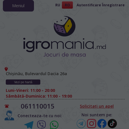
RU
RO
Autentificare
Înregistrare
Meniul
Chișinău, Bulevardul Dacia 26а
Vezi pe hartă
Luni-Vineri: 11:00 - 20:00
Sâmbătă-Duminica: 11:00 - 19:00
061110015
Solicitați un apel
Noi suntem pe:
Conecteaza-te cu noi: