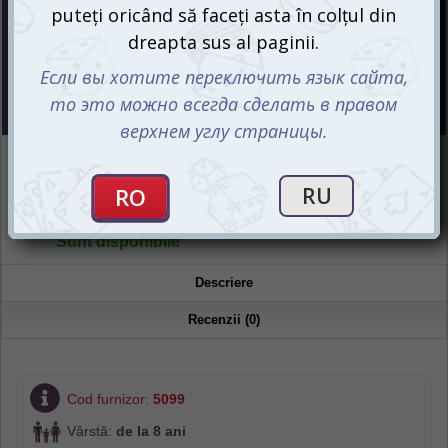
Preț :
99
mdl
Magazin online
Sunt disponibile
Magazin "Igromania"
Sunt disponibile
Descriere
Recenzii (0)
Cod furnizor:
5099
Vârstă:
de la 8 ani