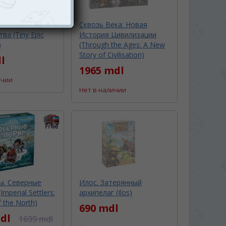
е Эпические
Сквозь Века: Новая
ва (Tiny Epic
История Цивилизации
)
(Through the Ages: A New
Story of Civilisation)
l
1965 mdl
ичии
Нет в наличии
ы. Северные
Илос. Затерянный
mperial Settlers:
архипелаг (Ilos)
 the North)
690 mdl
dl
1699 mdl