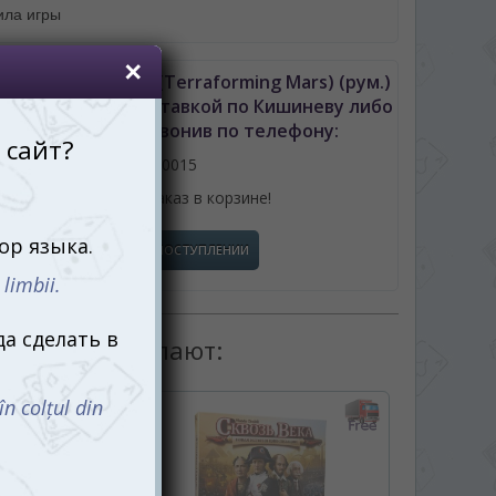
ила игры
окорение Марса (Terraforming Mars) (рум.)
ьное промо! с доставкой по Кишиневу либо
лдове можно позвонив по телефону:
061110015
или оформив заказ в корзине!
СООБЩИТЬ О ПОСТУПЛЕНИИ
товаром покупают: