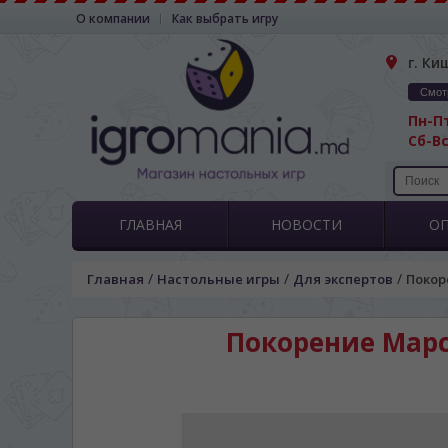
О компании
Как выбрать игру
г. Ки
Смот
Пн-Пт
Сб-Вс
ГЛАВНАЯ
НОВОСТИ
О
/
/
/
Главная
Настольные игры
Для экспертов
Покор
Покорение Марса