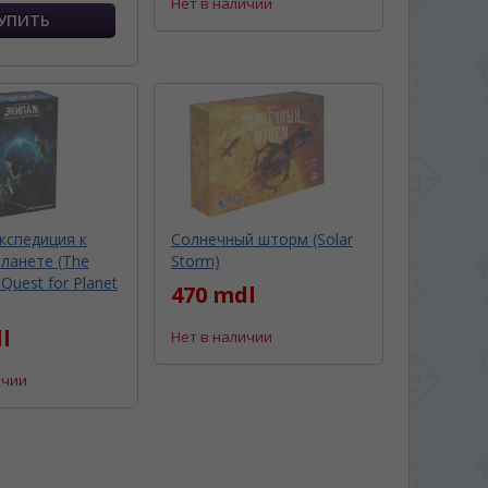
Нет в наличии
кспедиция к
Солнечный шторм (Solar
ланете (The
Storm)
Quest for Planet
470 mdl
l
Нет в наличии
ичии