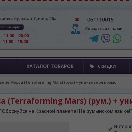
шинев, бульвар Дачия, 26а
061110015
реть на карте
Связаться с нами:
: 11:00 - 20:00
: 11:00 - 19:00
КАТАЛОГ ТОВАРОВ
ПТ
СКИДКИ
ение Марса (Terraforming Mars) (рум.) + уникальное промо!
 (Terraforming Mars) (рум.) + у
"Обоснуйся на Красной планете! На румынском языке!
Интерне