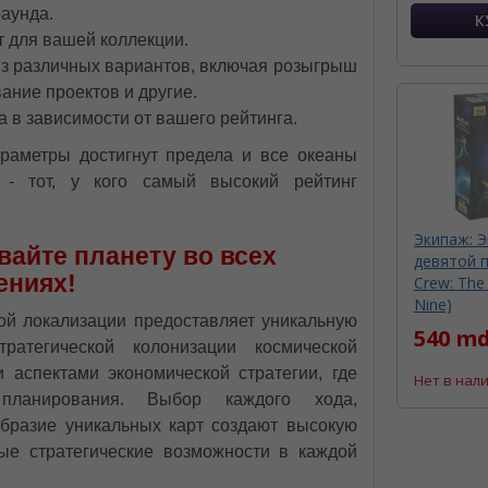
аунда.
т для вашей коллекции.
из различных вариантов, включая розыгрыш
ание проектов и другие.
а в зависимости от вашего рейтинга.
араметры достигнут предела и все океаны
 - тот, у кого самый высокий рейтинг
Экипаж: Э
вайте планету во всех
девятой п
ениях!
Crew: The 
Nine)
ой локализации предоставляет уникальную
540 md
атегической колонизации космической
и аспектами экономической стратегии, где
Нет в нал
планирования. Выбор каждого хода,
образие уникальных карт создают высокую
вые стратегические возможности в каждой