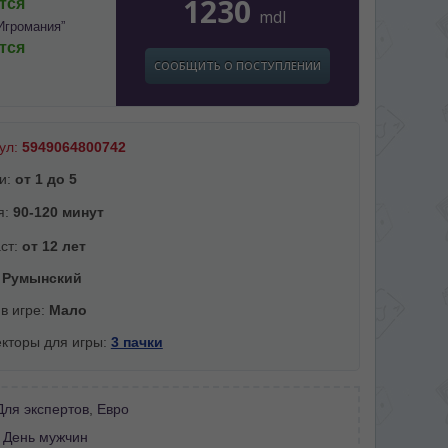
1230
тся
mdl
Игромания”
тся
СООБЩИТЬ О ПОСТУПЛЕНИИ
ул:
5949064800742
и:
от 1 до 5
я:
90-120 минут
ст:
от 12 лет
:
Румынский
 в игре:
Мало
кторы для игры:
3 пачки
Для экспертов
,
Евро
:
День мужчин