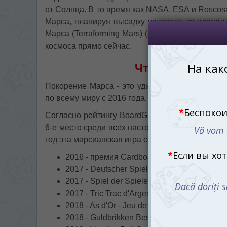
от Солнца. В то время как NASA, ESA и Roscos
Марса, планируя высадку человека на планету
Марса (Terraforming Mars) (рум.) предлагает 
космоса прямо сейчас.
Что такое Поко
Покорение Марса - это удивительная евростра
по всему миру с 2016 года. Эта игра не нуждае
Согласно рейтингу BoardGameGeek, настольна
6-е место среди всех настольных игр в мире и 
год эта марсианская игра собрала более сорока
2016 - премия Cardboard Republic Architect
2017 - Deutscher Spiele Preis Best Family/
2017 - Spiel der Spiele Hit für Experten R
2017 - Tric Trac d'Argent;
2018 - As d'Or - Jeu de l'Année Expert Winne
2018 - Guldbrikken Best Expert Game Winne