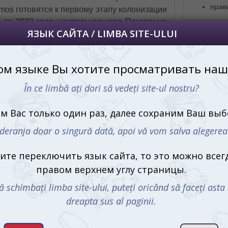
прав
mos готовятся к первому этапу колонизации
 до 2033 года, настольная игра Покорение
вам возможность потренироваться в освоении
Купить П
+ уникал
Мо
рение Марса?
тегия, которая завоевала сердца геймеров
тся в особом представлении.
я игра Покорение Марса занимает высокое
7-е среди лучших стратегий. С 2016 по 2020
 наград и номинаций, включая:
С этим 
 Laurel;
Adult Game Winner;
ecommended;
r;
r;