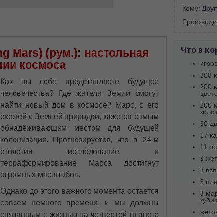
Кому:
Друг
BA SITE-ULUI
Производи
 просматривать наш сайт?
Что в ко
g Mars) (рум.): настольная
 vedeți site-ul nostru?
нии космоса
игро
далее сохраним Ваш выбор языка.
208 к
Как вы себе представляете будущее
 apoi vă vom salva alegerea limbii.
200 
человечества? Где жители Земли смогут
цвето
йта, то это можно всегда сделать в
найти новый дом в космосе? Марс, с его
200 
углу страницы.
золо
схожей с Землей природой, кажется самым
uteți oricând să faceți asta în colțul din
60 д
al paginii.
обнадёживающим местом для будущей
17 к
колонизации. Прогнозируется, что в 24-м
11 о
RU
столетии исследование и
9 же
терраформирование Марса достигнут
8 вс
огромных масштабов.
5 пл
Однако до этого важного момента остается
3 ма
кубик
совсем немного времени, и мы должны
жето
 связанным с жизнью на четвертой планете