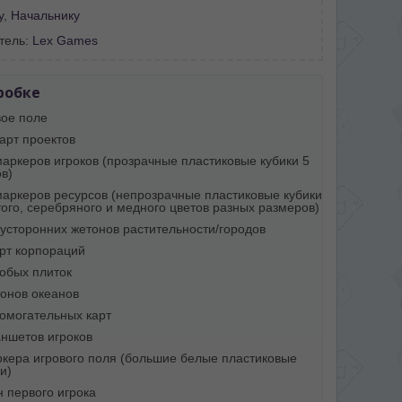
у
,
Начальнику
тель:
Lex Games
робке
вое поле
арт проектов
маркеров игроков (прозрачные пластиковые кубики 5
в)
маркеров ресурсов (непрозрачные пластиковые кубики
того, серебряного и медного цветов разных размеров)
вусторонних жетонов растительности/городов
арт корпораций
собых плиток
тонов океанов
помогательных карт
аншетов игроков
ркера игрового поля (большие белые пластиковые
и)
н первого игрока