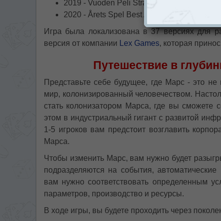
2019 - Vuoden Peli Strategy Game of the Yea
2020 - Årets Spel Best Adult Game Winner.
Игра была локализована в 37 версиях для р
версия от компании
Lex Games
, которая прино
Путешествие в глуби
Представьте себе будущее, где Марс - это не
мир, колонизированный человечеством. Насто
стать колонизатором Марса, где вы сможете с
этом в индустриальный гигант с развитой инфр
1-5 игроков вам предстоит возглавить корпо
Марса.
Чтобы изменить Марс, вам нужно будет разыгр
подразделяются на события, автоматические 
вам нужно соответствовать определенным ус
параметров, производство и ресурсы.
В ходе игры, вы будете проходить через покол