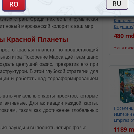
r Winner;
Крошечны
азных стран. Среди них есть и румынская
Королевст
Kingdoms
сит новый марсианский колорит в ваш мир.
480 md
ны Красной Планеты
Нет в нал
 просто красная планета, но процветающий
льная игра Покорение Марса даёт вам шанс
оздать цветущий оазис, превратив его при
аструктурой. В этой глубокой стратегии для
рации и работать над терраформированием
ывать уникальные карты проектов, которые
и активные. Для активации каждой карты,
Поселенц
ловиям, таким как достижение глобальных
Империи (I
Empires of
ения-раунды и выполнять четыре фазы:
1189 m