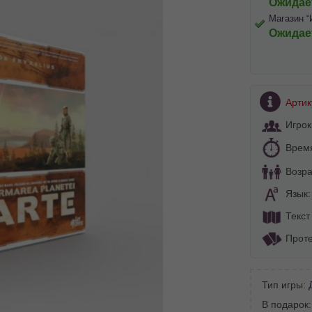
Ожидае
Магазин “
Ожидае
Артик
Игрок
Врем
Возра
Язык
Текст
Проте
Тип игры:
В подарок