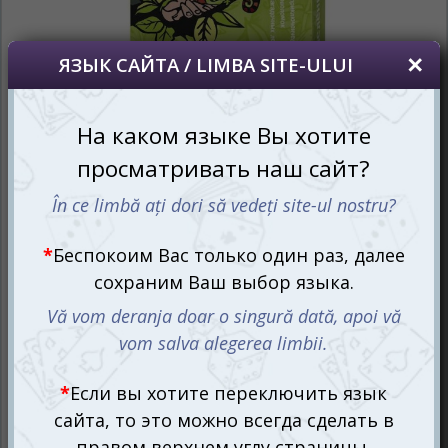
Если вам наскучило бездумное времяпрепровождение
дома, а душа требует приключений, предлагаем
отправиться в виртуальное путешествие по джунглям
с настольной игрой Темные Истории Юниор. Зеленые
Истории (Black Stories Junior. Green Stories). Давайте
ощутим волнение и атмосферу тропиков, не покидая
своего уюта.
Это захватывающая карточная игра, представляет
собой новую версию любимой
серии
. Среди 50
увлекательных загадок вы обнаружите таинственные
истории, связанные с джунглями, их обитателями и
мистическими лесами, где каждое дерево хранит свою
тайну. Готовьтесь к приключениям, о которых даже не
могли мечтать.