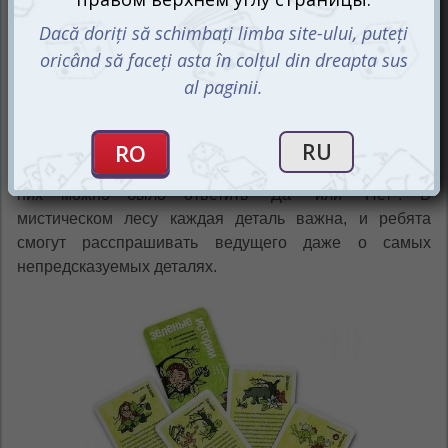
Разгадывайте тайны вместе
Основная задача участников – внимательно слушать
описание событий от ведущего с одной стороны
карточки и, задавая вопросы, попытаться раскрывать
суть происходящего, описанного на обратной стороне.
Вопросы должны быть сформулированы так, чтобы на
них можно было ответить "Да" или "Нет". В
мистическом лесу каждая деталь важна, и ребята
смогут расспрашивать ведущего даже о самых
непредсказуемых деталях.