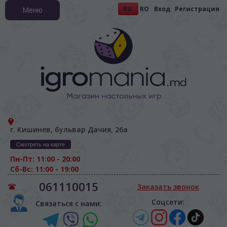
RU
RO
Вход
Регистрация
Меню
г. Кишинев, бульвар Дачия, 26а
Смотреть на карте
Пн-Пт: 11:00 - 20:00
Сб-Вс: 11:00 - 19:00
061110015
Заказать звонок
Соцсети:
Связаться с нами: