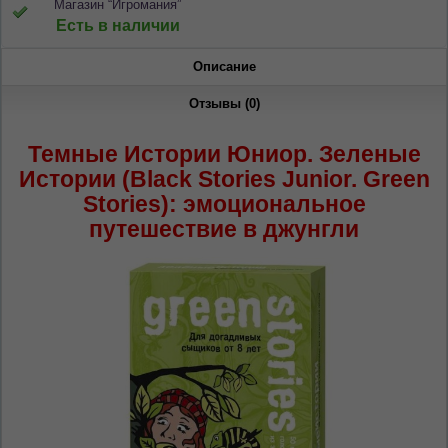
Магазин “Игромания”
Dacă doriți să schimbați limba site-ului, puteți
Есть в наличии
oricând să faceți asta în colțul din dreapta sus
al paginii.
Описание
RU
RO
Отзывы (0)
Темные Истории Юниор. Зеленые
Истории (Black Stories Junior. Green
Stories): эмоциональное
путешествие в джунгли