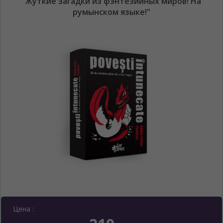
"Жуткие загадки из фэнтезийных миров! На
румынском языке!"
Цена :