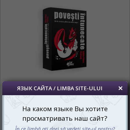
Издание настольной игры Мрачные истории: Фильмы в
жанре фэнтези (Black Stories: Fantasy Movies Edition)
(рум.) - это уникальное продолжение культовой серии
Мрачных историй
. В этой игре вас ждут новые загадки
и тайны, связанные с миром фэнтезийного кинопрома.
Готовьтесь к волшебному путешествию и
разгадыванию мистических головоломок!