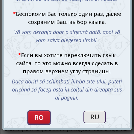
Новые загадки и завораживающие
миры
Каждая карточка выпуска Мрачных историй: Фильмы в
жанре фэнтези представляет собой загадку, связанную
с известными фэнтези фильмами и сериалами, их
сюжетами и ключевыми моментами. Игрокам
предстоит расследовать и разгадать тайны, задавая
вопросы ведущему, на которые можно отвечать только
"Да" или "Нет". Это погружение в миры магии,
приключений и фантастики.
Уровень сложности в этой версии Мрачных историй
также стал на порядок выше, и вам предстоит
столкнуться с неожиданными поворотами и загадками,
требующими креативного мышления. Переживите
магию фэнтези фильмов и разгадайте тайны, скрытые