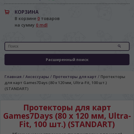
КОРЗИНА
В корзине
0
товаров
на сумму
0 mdl
Расширенный поиск
ЯЗЫК САЙТА / LIMBA SITE-ULUI
/
/
/
Главная
Аксессуары
Протекторы для карт
Протекторы
для карт Games7Days (80 х 120 мм, Ultra-Fit, 100 шт.)
На каком языке Вы хотите
(STANDART)
просматривать наш сайт?
În ce limbă ați dori să vedeți site-ul nostru?
Протекторы для карт
*
Беспокоим Вас только один раз, далее
Games7Days (80 х 120 мм, Ultra-
сохраним Ваш выбор языка.
Fit, 100 шт.) (STANDART)
Vă vom deranja doar o singură dată, apoi vă
vom salva alegerea limbii.