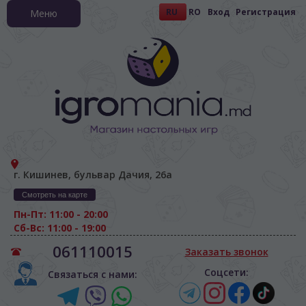
RU
RO
Вход
Регистрация
Меню
г. Кишинев, бульвар Дачия, 26а
Смотреть на карте
Пн-Пт: 11:00 - 20:00
Сб-Вс: 11:00 - 19:00
061110015
Заказать звонок
Соцсети:
Связаться с нами: