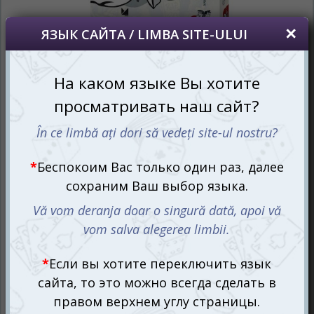
Находиться в старом особняке с привидениями –
мечта и одновременно кошмар. Но не стоит рисковать,
оказываясь там наяву. Играйте в настольную игру
Темные Истории Юниор. Белые Истории (Black Stories
Junior. White Stories) и переживайте мистические
приключения, не покидая своего уюта.
Погружайтесь в мир загадок с новым выпуском игры
для компании, который специально создан для юных
детективов. Игра расскажет вам 50 таинственных
историй, связанных с потусторонними силами. Вам
предстоит разгадать тайны привидений, призраков,
вампиров и полтергейстов, которые представлены на
карточках. Вы будете расследовать, анализировать и
отгадывать увлекательные истории. Некоторые
кажутся простыми, но другие потребуют вашего