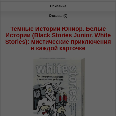
Dacă doriți să schimbați limba site-ului, puteți
Описание
oricând să faceți asta în colțul din dreapta sus
al paginii.
Отзывы (0)
RU
RO
Темные Истории Юниор. Белые
Истории (Black Stories Junior. White
Stories): мистические приключения
в каждой карточке