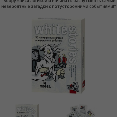
"Вооружайся логикой и начинать распутывать самые
невероятные загадки с потусторонними событиями!"