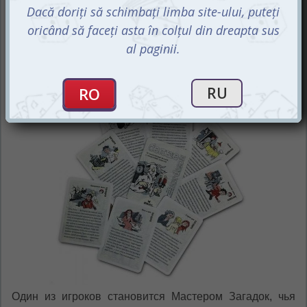
внимания и логики. Гарантированы увлекательные
минуты, а порой и часы в поиске ответов на
мистические загадки.
Темные сюжеты в светлом свете
Один из игроков становится Мастером Загадок, чья