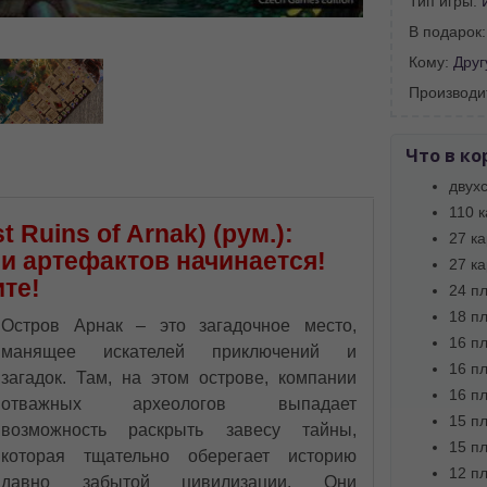
Тип игры:
В подарок
Кому:
Друг
BA SITE-ULUI
Производи
 просматривать наш сайт?
 vedeți site-ul nostru?
Что в ко
двух
далее сохраним Ваш выбор языка.
110 к
 apoi vă vom salva alegerea limbii.
 Ruins of Arnak) (рум.):
27 к
йта, то это можно всегда сделать в
 и артефактов начинается!
27 к
углу страницы.
те!
24 п
uteți oricând să faceți asta în colțul din
al paginii.
18 п
Остров Арнак – это загадочное место,
16 пл
манящее искателей приключений и
RU
16 п
загадок. Там, на этом острове, компании
16 п
отважных археологов выпадает
15 п
возможность раскрыть завесу тайны,
15 п
которая тщательно оберегает историю
12 п
давно забытой цивилизации. Они