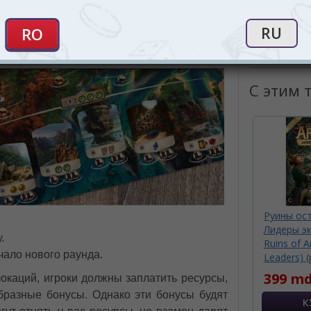
уровых условиях острова и пытаться стать
з пяти этапов:
С этим 
Руины ост
Лидеры эк
.
Ruins of A
ало нового раунда.
Leaders) (
399 md
окаций, игроки должны заплатить ресурсы,
бразные бонусы. Однако эти бонусы будят