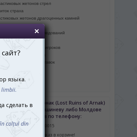
ластиковых жетонов стрел
иток страха
астиковых жетонов драгоценных камней
ревянных археологов
ревянных жетонов исследований
окирующих плиток
ухсторонних планшета игроков
атких справочных листа
торонний планшет поставок
ер первого игрока
онный лунный посох
ила игры
Руины острова Арнак (Lost Ruins of Arnak)
) с доставкой по Кишиневу либо Молдове
можно позвонив по телефону:
061110015
или оформив заказ в корзине!