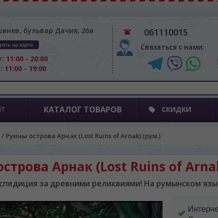
шинев, бульвар Дачия, 26а
061110015
реть на карте
Связаться с нами:
: 11:00 - 20:00
: 11:00 - 19:00
КАТАЛОГ ТОВАРОВ
ПТ
СКИДКИ
/
Руины острова Арнак (Lost Ruins of Arnak) (рум.)
строва Арнак (Lost Ruins of Arnak
спедиция за древними реликвиями! На румынском язы
Интерне