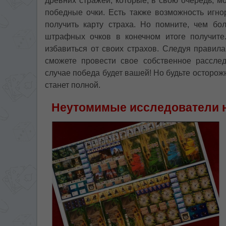
древних стражей, которые, в свою очередь, мо
победные очки. Есть также возможность игно
получить карту страха. Но помните, чем бо
штрафных очков в конечном итоге получите.
избавиться от своих страхов. Следуя правил
сможете провести свое собственное рассле
случае победа будет вашей! Но будьте осторожн
станет полной.
Неутомимые исследователи н