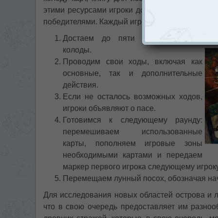
этими ресурсами игроки должны выживать в с
победителями. Каждый игровой раунд состоит и
Достаем до пяти карт из своей
колоды.
Проводим свои ходы, включая как
основные, так и дополнительные
действия.
Если не осталось возможных ходов,
игроки объявляют о пасе.
Готовимся к следующему раунду:
перемешиваем использованные
карты, пополняем игровые зоны
необходимыми картами и передаем
маркер первого игрока следующему игроку
Перемещаем лунный посох, обозначая нач
Для исследования новых областей острова и л
что в свою очередь предоставляет им разноо