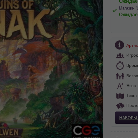
Ожидае
Магазин “
Ожидае
Артик
Игрок
Врем
Возра
Язык
Текст
Проте
НАБОРЫ