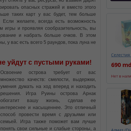
гут отнять у вас ресурсы, но взамен дарят
рировать опасных стражей и вместо этого
льше таких карт у вас будет, тем больше
 Если желаете, всегда есть возможность
ам игры и проявляя сообразительность, вы
дование и набрать больше очков. В этом
ы, у вас есть всего 5 раундов, пока луна не
Селестия (
е уйдут с пустыми руками!
690 md
Освоение острова требует от вас
Нет в нал
множество качеств: смелости, выдержки,
умения думать на ход вперед и находить
решения. Игра Руины острова Арнак
обогатит вашу жизнь, сделав ее
интереснее и насыщеннее. Это отличный
способ провести время с друзьями или
семьей. Игра также поможет вам лучше
понять свои сильные и слабые стороны, а
Алмаз (Di