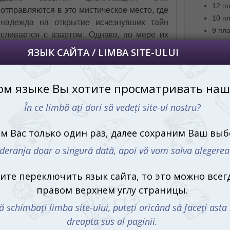
12 п
отправляются в это мистическое место, где
10 пл
надежда на открытие исчезнувших тайн
9 пл
сливается с азартом. Однако, по мере их
8 де
исследований, страх смешивается с
8 де
не одиноки на этом острове. Смешанные
5 бл
ый их шаг...
4 дв
ечены игроки со всего мира. Она также
4 кр
х, занимая 3-е место среди семейных игр,
двус
е на сайте BoardGameGeek. Эта игра также
марк
лючая победу в конкурсах, таких как Golden
карт
ons Best International Heavy Game (2021),
прав
ner (2021) и UK Games Expo Best Boardgame
Купить 
(рум.
ность с радостью встречай!
м.) – настольная игра, созданная специально
никальное начальное снаряжение, включая
 для проведения научных экспериментов. С