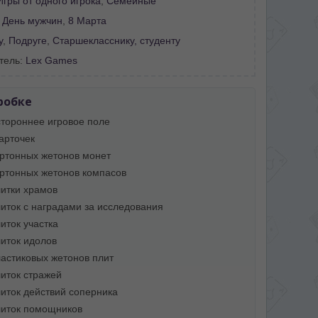
Игры от одного игрока
,
Семейные
:
День мужчин
,
8 Марта
у
,
Подруге
,
Старшекласснику, студенту
тель:
Lex Games
робке
стороннее игровое поле
арточек
артонных жетонов монет
артонных жетонов компасов
литки храмов
литок с наградами за исследования
иток участка
литок идолов
ластиковых жетонов плит
литок стражей
литок действий соперника
литок помощников