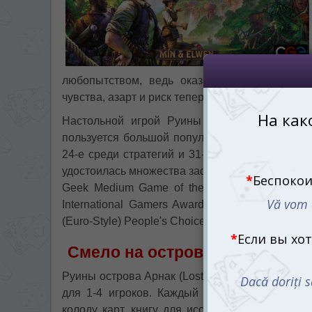
любопытством, ведь оказывается, что они 
чувства, азарт и риск теперь сопровождают кажд
Настольной игрой Руины острова Арнак увл
пользуется большой популярностью в рейтинга
24-е среди стратегий и 31-е в общем рейтинг
удостоилась множества заслуженных наград, вк
Geek Medium Game of the Year (2020), 5 Seas
International Gamers Award Multi-player Win
(Euro-Style) People's Choice Award (2022).
Смело на остров ступай, древ
Руины острова Арнак (Lost Ruins of Arnak) (ру
для 1-4 игроков. Каждый из них получает у
колоду карт, книгу для исследований и лупу