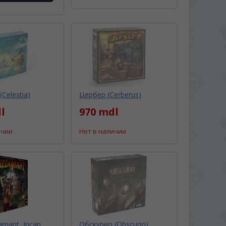
Celestia)
Цербер (Cerberus)
l
970 mdl
ичии
Нет в наличии
amant, Incan
Обскурио (Obscurio)