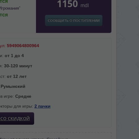
1150
тся
mdl
Игромания”
тся
СООБЩИТЬ О ПОСТУПЛЕНИИ
ул:
5949064800964
и:
от 1 до 4
я:
30-120 минут
ст:
от 12 лет
:
Румынский
 в игре:
Средне
кторы для игры:
2 пачки
 СО СКИДКОЙ