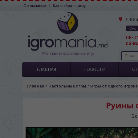
О компании
Как выбрать игру
г. Ки
Смот
Пн-Пт
Сб-Вс
ГЛАВНАЯ
НОВОСТИ
О
/
/
Главная
Настольные игры
Игры от одного игрока
Руины о
"Эк