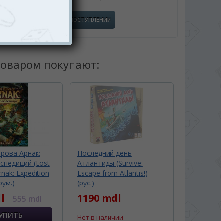
СООБЩИТЬ О ПОСТУПЛЕНИИ
товаром покупают:
рова Арнак:
Последний день
спедиций (Lost
Атлантиды (Survive:
rnak: Expedition
Escape from Atlantis!)
рум.)
(рус.)
l
1190 mdl
555 mdl
Нет в наличии