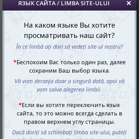
стремительны, чем когда-либо. Новая угроза уже
здесь, и настало время действовать!
Игра Зомби в городе предлагает новые правила и
более сложное регулирование, требующее
стратегического мышления. Помимо основных миссий,
каждая партия открывает новый контент, придающий
игре глубину и уникальность. Разгадывайте тайны из
14 таинственных конвертов и изменяйте правила по
мере продвижения по городу.
Зомби, грозящие захватить последнее убежище в
городе, требуют от вас безотлагательных действий.
Вам предстоит доставить все необходимые ящики в
школу, но время на исходе! Итак, каков ваш
следующий шаг?
Партия начинается в школе, где игровые персонажи
сталкиваются с различными ящиками со снаряжением,
размещенными в соответствующих локациях. Перед