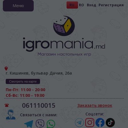
RU
RO
Вход
Регистрация
Меню
г. Кишинев, бульвар Дачия, 26а
Смотреть на карте
Пн-Пт: 11:00 - 20:00
Сб-Вс: 11:00 - 19:00
061110015
Заказать звонок
Соцсети:
Связаться с нами: