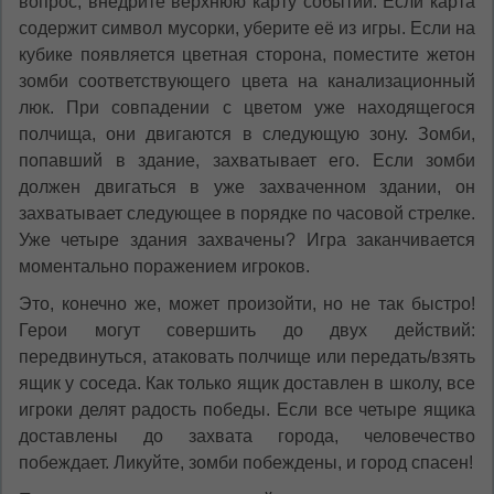
вопрос, внедрите верхнюю карту событий. Если карта
содержит символ мусорки, уберите её из игры. Если на
кубике появляется цветная сторона, поместите жетон
зомби соответствующего цвета на канализационный
люк. При совпадении с цветом уже находящегося
полчища, они двигаются в следующую зону. Зомби,
попавший в здание, захватывает его. Если зомби
должен двигаться в уже захваченном здании, он
захватывает следующее в порядке по часовой стрелке.
Уже четыре здания захвачены? Игра заканчивается
моментально поражением игроков.
Это, конечно же, может произойти, но не так быстро!
Герои могут совершить до двух действий:
передвинуться, атаковать полчище или передать/взять
ящик у соседа. Как только ящик доставлен в школу, все
игроки делят радость победы. Если все четыре ящика
доставлены до захвата города, человечество
побеждает. Ликуйте, зомби побеждены, и город спасен!