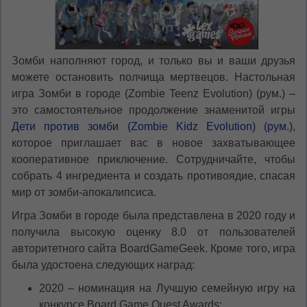
Зомби наполняют город, и только вы и ваши друзья
можете остановить полчища мертвецов. Настольная
игра Зомби в городе (Zombie Teenz Evolution) (рум.) –
ЯЗЫК САЙТА / LIMBA SITE-ULUI
это самостоятельное продолжение знаменитой игры
Дети против зомби (Zombie Kidz Evolution) (рум.)
,
На каком языке Вы хотите
которое приглашает вас в новое захватывающее
просматривать наш сайт?
кооперативное приключение. Сотрудничайте, чтобы
În ce limbă ați dori să vedeți site-ul nostru?
собрать 4 ингредиента и создать противоядие, спасая
мир от зомби-апокалипсиса.
*
Беспокоим Вас только один раз, далее
сохраним Ваш выбор языка.
Игра Зомби в городе была представлена в 2020 году и
Vă vom deranja doar o singură dată, apoi vă
получила высокую оценку 8.0 от пользователей
vom salva alegerea limbii.
авторитетного сайта BoardGameGeek. Кроме того, игра
*
Если вы хотите переключить язык
была удостоена следующих наград:
сайта, то это можно всегда сделать в
правом верхнем углу страницы.
2020 – номинация на Лучшую семейную игру на
Dacă doriți să schimbați limba site-ului, puteți
конкурсе Board Game Quest Awards;