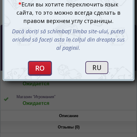
Цена :
50
mdl
СООБЩИТЬ О ПОСТУПЛЕНИИ
Интернет-магазин
Ожидается
Магазин “Игромания”
Ожидается
Описание
Отзывы (0)