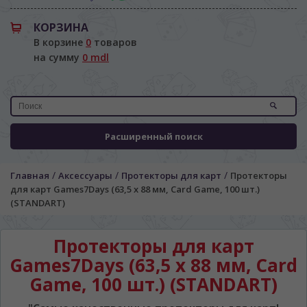
КОРЗИНА
В корзине
0
товаров
на сумму
0 mdl
Расширенный поиск
ЯЗЫК САЙТА / LIMBA SITE-ULUI
/
/
/
Главная
Аксессуары
Протекторы для карт
Протекторы
для карт Games7Days (63,5 х 88 мм, Card Game, 100 шт.)
На каком языке Вы хотите
(STANDART)
просматривать наш сайт?
În ce limbă ați dori să vedeți site-ul nostru?
Протекторы для карт
*
Беспокоим Вас только один раз, далее
Games7Days (63,5 х 88 мм, Card
сохраним Ваш выбор языка.
Game, 100 шт.) (STANDART)
Vă vom deranja doar o singură dată, apoi vă
vom salva alegerea limbii.