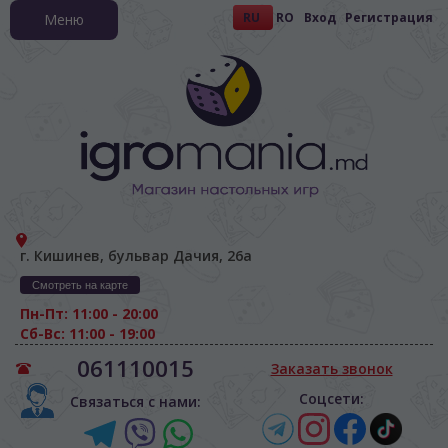
RU
RO
Вход
Регистрация
Меню
г. Кишинев, бульвар Дачия, 26а
Смотреть на карте
Пн-Пт: 11:00 - 20:00
Сб-Вс: 11:00 - 19:00
061110015
Заказать звонок
Соцсети:
Связаться с нами: