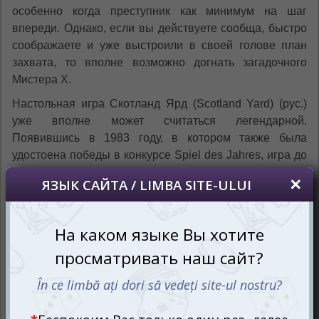
особенно когда преступник как минимум на шаг
впереди. Однако, если вы действуете сообща, быстро
соображаете и уже выстроили в своей голове план
захвата, то вполне возможно догнать загадочного
Мистера Х.
Настольная игра Скотланд Ярд (Scotland Yard) (рус.)
уже вполне может считаться легендарной.
Появившись в 1983 году, в котором также была
удостоена победы в конкурсе Spiel des Jahres, игра до
сих пор находится на пике популярности у
поклонников детективного жанра. Помимо прочего ни
дизайн, ни состав, ни правила за десятки лет не
изменились, а только увеличилось количество
разноязычных версий. Просто классика детектива с
погоней.
Хочешь поймать Мистера Х? Думай
как Мистер Х!