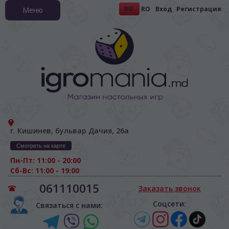
RU
RO
Вход
Регистрация
Меню
г. Кишинев, бульвар Дачия, 26а
Смотреть на карте
Пн-Пт: 11:00 - 20:00
Сб-Вс: 11:00 - 19:00
061110015
Заказать звонок
Соцсети:
Связаться с нами: