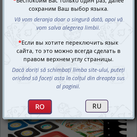
Скотланд Ярд – кооператив для 2-6 игроков с
механиками секретного местонахождения и
перемещения.
Один из игроков становится таинственным Мистером
Х, цель которого скрыться от преследования и до
окончания игры остаться не схваченным. Остальные
игроки объединяются в команду сыщиков и
отправляются на поиски злоумышленника.