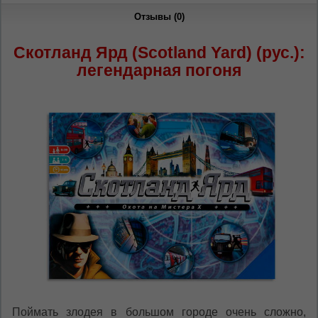
Dacă doriți să schimbați limba site-ului, puteți
oricând să faceți asta în colțul din dreapta sus
Отзывы (0)
al paginii.
Скотланд Ярд (Scotland Yard) (рус.):
RU
RO
легендарная погоня
Поймать злодея в большом городе очень сложно,