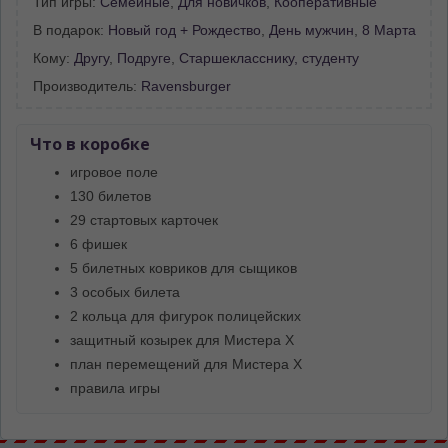
Тип игры:
Семейные
,
Для новичков
,
Кооперативные
В подарок:
Новый год + Рождество
,
День мужчин
,
8 Марта
Кому:
Другу
,
Подруге
,
Старшекласснику, студенту
Производитель:
Ravensburger
Что в коробке
игровое поле
130 билетов
29 стартовых карточек
6 фишек
5 билетных ковриков для сыщиков
3 особых билета
2 кольца для фигурок полицейских
защитный козырек для Мистера Х
план перемещений для Мистера Х
правила игры