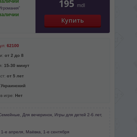
195
наличии
mdl
Игромания”
наличии
ул:
62100
и:
от 2 до 8
я:
15-30 минут
ст:
от 5 лет
:
Украинский
 в игре:
Нет
Семейные
,
Для вечеринок
,
Игры для детей 2-6 лет
,
:
1-е апреля
,
Маёвка
,
1-е сентября