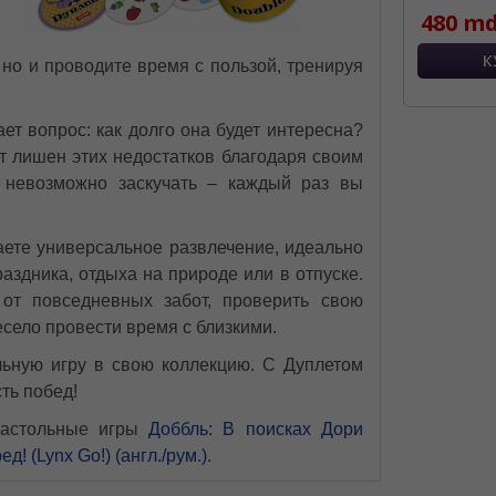
480 md
, но и проводите время с пользой, тренируя
ет вопрос: как долго она будет интересна?
ет лишен этих недостатков благодаря своим
 невозможно заскучать – каждый раз вы
аете универсальное развлечение, идеально
аздника, отдыха на природе или в отпуске.
 от повседневных забот, проверить свою
есело провести время с близкими.
льную игру в свою коллекцию. С Дуплетом
сть побед!
настольные игры
Доббль: В поисках Дори
д! (Lynx Go!) (англ./рум.)
.