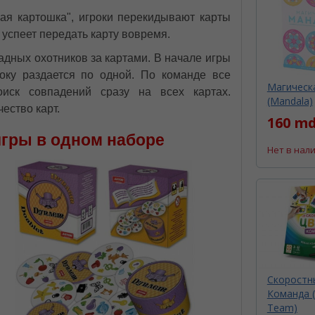
чая картошка", игроки перекидывают карты
е успеет передать карту вовремя.
адных охотников за картами. В начале игры
року раздается по одной. По команде все
Магическ
иск совпадений сразу на всех картах.
(Mandala)
ество карт.
160 md
игры в одном наборе
Нет в нал
Скоростны
Команда (
Team)