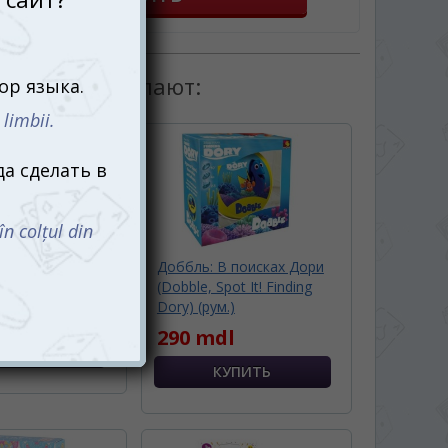
товаром покупают:
ед! (Lynx Go!)
Доббль: В поисках Дори
.)
(Dobble, Spot It! Finding
Dory) (рум.)
l
290 mdl