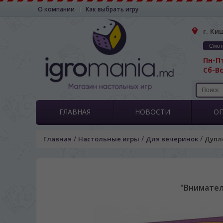
О компании
Как выбрать игру
г. Ки
Смот
Пн-Пт
Сб-Вс
ГЛАВНАЯ
НОВОСТИ
О
/
/
/
Главная
Настольные игры
Для вечеринок
Дупл
"Внимател