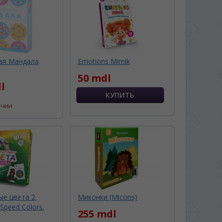
ая Мандала
Emotions Mimik
50 mdl
l
ичии
е цвета 2.
Миконки (Micons)
Speed Colors.
255 mdl