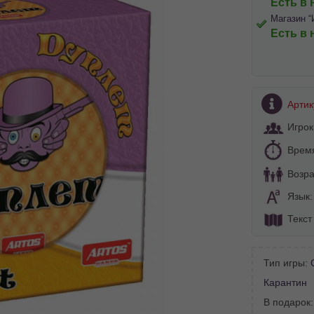
Есть в 
Магазин “
Есть в 
Артик
Игрок
Врем
Возра
Язык
Текст
Тип игры:
BA SITE-ULUI
Карантин
В подарок
 просматривать наш сайт?