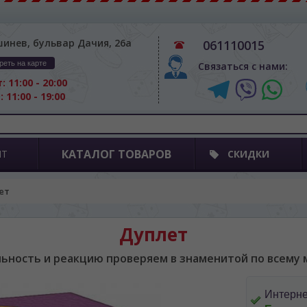
шинев, бульвар Дачия, 26а
061110015
реть на карте
Связаться с нами:
: 11:00 - 20:00
: 11:00 - 19:00
КАТАЛОГ ТОВАРОВ
ПТ
СКИДКИ
ет
Дуплет
ьность и реакцию проверяем в знаменитой по всему м
Интерне