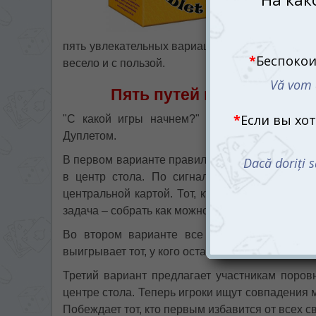
пять увлекательных вариаций правил. Каждая и
весело и с пользой.
Пять путей к победе: ка
"С какой игры начнем?" – именно с этого 
Дуплетом.
В первом варианте правил участники берут по 
в центр стола. По сигналу игроки изучают 
центральной картой. Тот, кто первым найдет и
задача – собрать как можно больше карточек д
Во втором варианте все аналогично, но ка
выигрывает тот, у кого останется меньше всего 
Третий вариант предлагает участникам поровн
центре стола. Теперь игроки ищут совпадения 
Побеждает тот, кто первым избавится от всех св