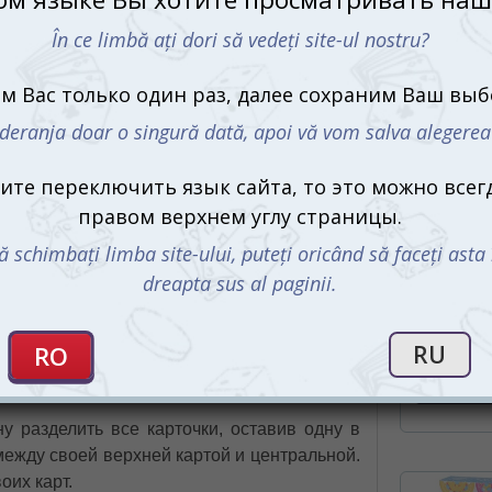
Доббль (Dobble, Spot It!)
. Она оживляет
разум и наполняет его энергией, предлагая
з них гарантирует, что вы проведете время
С этим 
к выбрать свой вариант
вопроса начинается ваше приключение с
одной круглой карточке, а остальные кладут
свои карты, стараясь найти совпадения с
Рысь, впер
 озвучит совпадение, забирает карту. Ваша
(англ./рум
о исчерпания колоды.
299 md
рты вы собираете для соперников. Здесь
карт.
у разделить все карточки, оставив одну в
между своей верхней картой и центральной.
оих карт.