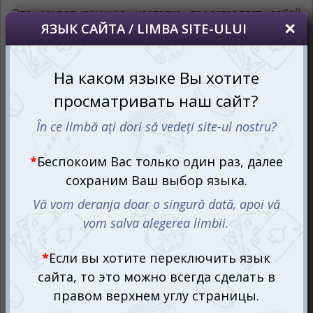
Это захватывающая настолка представляет собой
карточную версию популярной многие годы
настольной игры Рысь (Lynx). Однако в отличие от
последней в новом издании содержится 6 забавных
игр различной сложности для детишек самого юного
возраста – от 4-х лет. Теперь развлечение стало ещё
более весёлым и увлекательным, но также способно
проверить внимание, ловкость и скорость реакции
малышей за короткие партии, на которые отводится
всего по 5 минут.
Кто здесь самая ловкая рысь?
В составе игры вы найдёте 70 карточек с разными
изображениями: предметами, фруктами, овощами,
животными, сладостями и т.д. Красочные картинки
непременно заинтересуют детишек, и им обязательно
захочется поиграть с ними.
Игровой процесс основан на реакции участников на