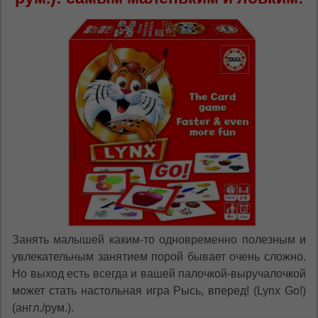
Dacă doriți să schimbați limba site-ului, puteți
oricând să faceți asta în colțul din dreapta sus
al paginii.
RU
RO
Занять малышей каким-то одновременно полезным и
увлекательным занятием порой бывает очень сложно.
Но выход есть всегда и вашей палочкой-выручалочкой
может стать настольная игра Рысь, вперед! (Lynx Go!)
(англ./рум.).