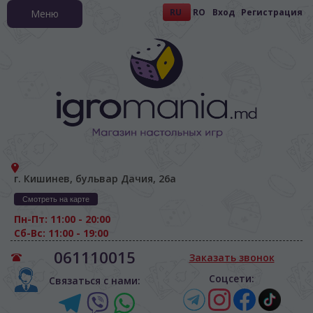
RU
RO
Вход
Регистрация
Меню
г. Кишинев, бульвар Дачия, 26а
Смотреть на карте
Пн-Пт: 11:00 - 20:00
Сб-Вс: 11:00 - 19:00
061110015
Заказать звонок
Соцсети:
Связаться с нами: