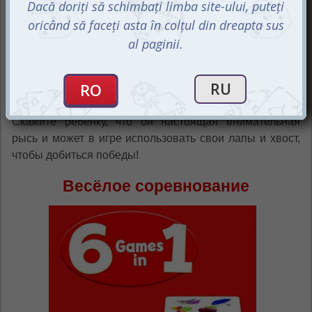
различные карточки и задания. Малыши должны быть
готовы к действиям в реальном времени, так как рыси
всегда готовы к резкому прыжку. Поэтому задача
игроков – выполнить задание быстрее, чем соперники.
Это может потребовать быстрой реакции, ловкости и
даже немного стратегии.
Скажите ребёнку, что он настоящая внимательная
рысь и может в игре использовать свои лапы и хвост,
чтобы добиться победы!
Весёлое соревнование