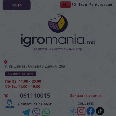
RU
RO
Вход
Регистрация
Меню
г. Кишинев, бульвар Дачия, 26а
Смотреть на карте
Пн-Пт: 11:00 - 20:00
Сб-Вс: 11:00 - 19:00
061110015
Заказать звонок
Соцсети:
Связаться с нами: