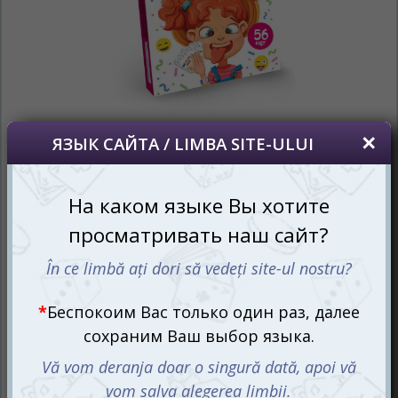
Каждый день наши лица отражают целую гамму
эмоций, от радости и удивления до грусти и злости. Но
что если бы эти эмоции могли стать частью
увлекательной игры? Добро пожаловать в мир
Emotions Mimik, настольной игры, которая превращает
каждую гримасу в шаг к победе! Здесь, чем больше
лицевых выражений вы придумаете, тем больше
шансов заполучить заветные карточки и обойти
соперников. Это идеальное развлечение как для детей,
так и для взрослых!
Дари улыбки, восхищай
удивлением!