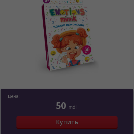
Цена :
50
mdl
ЯЗЫК САЙТА / LIMBA SITE-ULUI