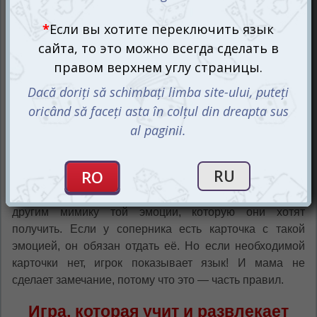
Emotions Mimik — это простая карточная игра,
подходящая для всех, кто уже умеет распознавать
эмоции или только учится этому. В комплект входят 56
карточек с изображениями 14 различных эмоций.
Правила просты и понятны даже трёхлетним
малышам: собирайте сеты из четырёх карточек с одной
эмоцией, используя свои мимические способности.
Перед началом игры карточки распределяются между
игроками, которых может быть как минимум двое.
Просмотрите свои карточки и решите, какой набор
эмоций хотите собрать. Игроки по очереди показывают
другим мимику той эмоции, которую они хотят
получить. Если у соперника есть карточка с такой
эмоцией, он обязан отдать её. Но если необходимой
карточки нет, игрок показывает язык! И мама не
сделает замечание, потому что это — часть правил.
Игра, которая учит и развлекает