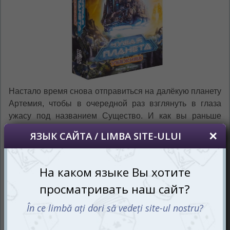
Настало время снова отправиться на далёкую планету
Артемия, чтобы в очередной раз взглянуть в глаза
ужасу под названием Существо. И как вы раньше
этого не заметили, а сидели в уголку с замиранием
сердца и дрожью во всех конечностях ждали
спасательную капсулу? Вы в этом далёком от родной
Земли месте не одни! Прилетевшие на Артемию сотню
лет назад колонисты смогли успешно здесь обжиться и
даже соорудить спасительное убежище. «Доберёмся
до него, укрепим и непременно останемся живы» -
единогласное решение вселило надежду в сердца
экипажа и поселенцев.