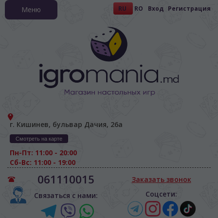
RU
RO
Вход
Регистрация
Меню
г. Кишинев, бульвар Дачия, 26а
Смотреть на карте
Пн-Пт: 11:00 - 20:00
Сб-Вс: 11:00 - 19:00
061110015
Заказать звонок
Соцсети:
Связаться с нами: