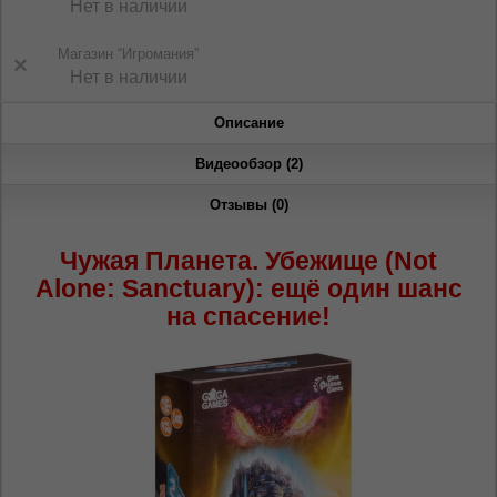
Нет в наличии
Dacă doriți să schimbați limba site-ului, puteți
oricând să faceți asta în colțul din dreapta sus
al paginii.
Магазин “Игромания”
Нет в наличии
RU
RO
Описание
Видеообзор (2)
Отзывы (0)
Чужая Планета. Убежище (Not
Alone: Sanctuary): ещё один шанс
на спасение!