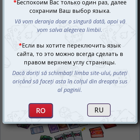
Большое дополнение Чужая Планета. Убежище (Not
Alone: Sanctuary) вносит в настольную игру
Чужая
Планета (Not Alone) (рус.)
новые механики,
альтернативную концовку и дарит вам ещё один шанс
на спасение от проделок дикого космического
Существа.
Защити убежище, обезопась себя