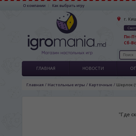
О компании
Как выбрать игру
г. Ки
Смот
Пн-Пт
Сб-Вс
ГЛАВНАЯ
НОВОСТИ
О
/
/
/
Главная
Настольные игры
Карточные
Шерлок (S
"Где с