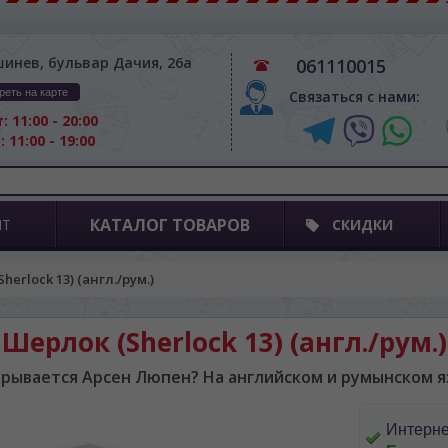
шинев, бульвар Дачия, 26а
061110015
реть на карте
Связаться с нами:
: 11:00 - 20:00
: 11:00 - 19:00
КАТАЛОГ ТОВАРОВ
ПТ
СКИДКИ
herlock 13) (англ./рум.)
Шерлок (Sherlock 13) (англ./рум.)
крывается Арсен Люпен? На английском и румынском я
Интерне