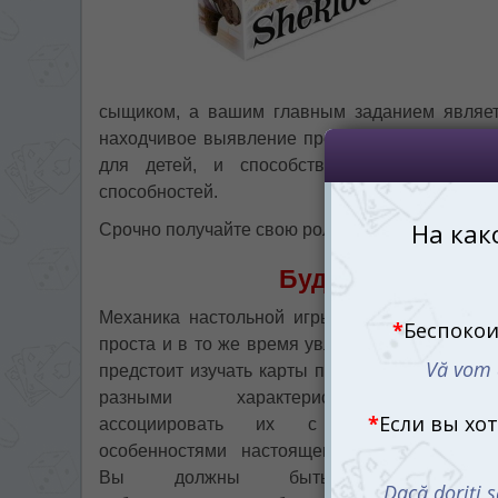
сыщиком, а вашим главным заданием являет
находчивое выявление преступника. Это игра,
для детей, и способствует развитию лог
способностей.
Срочно получайте свою роль и в погоню!
Будь наблюдател
Механика настольной игры Шерлок очень
проста и в то же время увлекательна. Вам
предстоит изучать карты подозреваемых с
разными характеристиками и
ассоциировать их с тайнами и
особенностями настоящего преступника.
Вы должны быть настолько