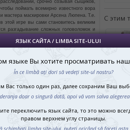
расследований, срочно созывая сыщиков,
чтобы поймать всемирно известного вора
и мастера маскировки Арсена Люпена. Т.е.
С этим 
в этой игре вы сами становитесь великим
ся разгадывание сложных головоломок и
 которая подходит как для взрослых, так и
ического мышления и интеллектуальных
Детектив 
ен к деталям!
Club)
799 md