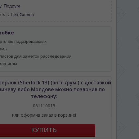
у
,
Подруге
тель:
Lex Games
робке
арточек подозреваемых
рмы
 листов для заметок расследования
ила игры
ерлок (Sherlock 13) (англ./рум.) с доставкой
шиневу либо Молдове можно позвонив по
телефону:
061110015
или оформив заказ в корзине!