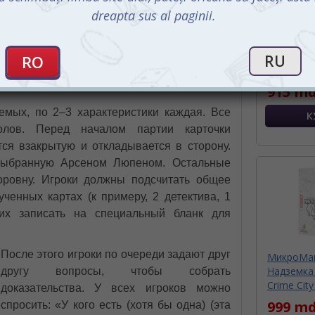
Скотланд 
Yard) (рус.
учить 13 персонажей и среди них выявить
915 md
емых, по 2–3 характеристики каждая. Все
олов. Перед началом партии карточки
ся взакрытую и откладывается в сторону.
 выбранную Арсеном Люпеном. Остальные
оровну. Игроки должны подсчитать общее
ченных картах (к примеру, 2 детектива, 1
их записать на специальный бланк для
После этого игроки по очереди задают друг
МикроМак
Надземка 
другу вопросы, чтобы собрать
Crime City
доказательства. У всех игроков можно
999 md
спросить: «У кого есть (хотя бы одна) (эта