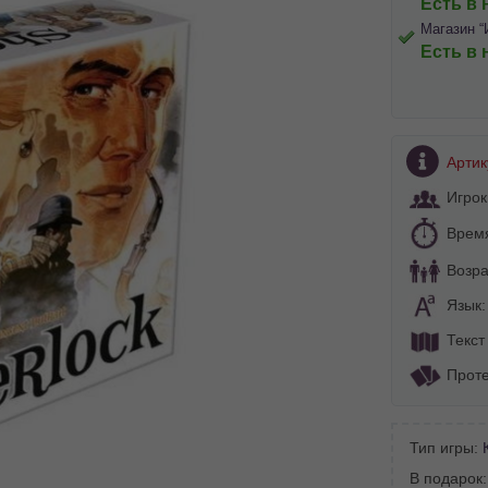
Есть в 
Магазин “
Есть в 
Артик
Игрок
Врем
Возра
Язык
Текст
Проте
Тип игры:
В подарок