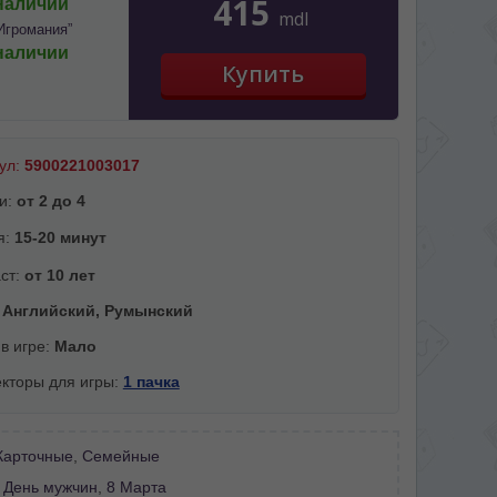
415
наличии
mdl
Игромания”
наличии
ул:
5900221003017
и:
от 2 до 4
я:
15-20 минут
ст:
от 10 лет
:
Английский, Румынский
 в игре:
Мало
кторы для игры:
1 пачка
Карточные
,
Семейные
:
День мужчин
,
8 Марта