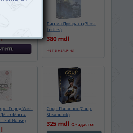
Ярд (Scotland
Письма Призрака (Ghost
)
Letters)
l
380 mdl
Нет в наличии
ро. Город Улик.
Coup: Паропанк (Coup:
(MicroMacro:
Steampunk)
 – Full House)
325 mdl
Ожидается
l