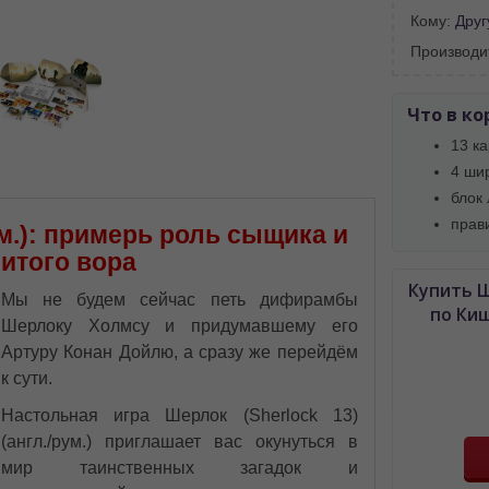
Кому:
Друг
Производи
BA SITE-ULUI
Что в ко
13 к
 просматривать наш сайт?
4 ши
 vedeți site-ul nostru?
блок
далее сохраним Ваш выбор языка.
прав
ум.): примерь роль сыщика и
 apoi vă vom salva alegerea limbii.
итого вора
йта, то это можно всегда сделать в
Купить Ш
углу страницы.
Мы не будем сейчас петь дифирамбы
по Ки
uteți oricând să faceți asta în colțul din
Шерлоку Холмсу и придумавшему его
al paginii.
Артуру Конан Дойлю, а сразу же перейдём
к сути.
RU
Настольная игра Шерлок (Sherlock 13)
(англ./рум.) приглашает вас окунуться в
мир таинственных загадок и