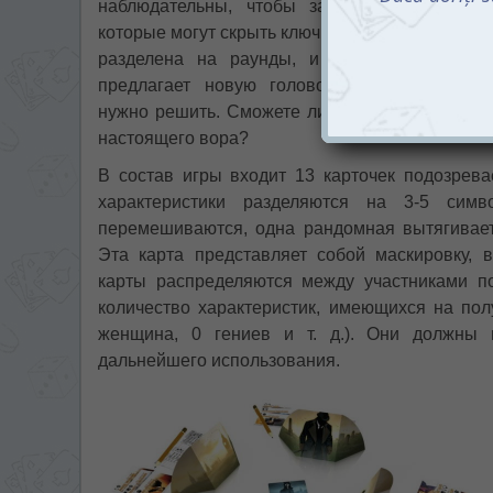
наблюдательны, чтобы замечать детали,
которые могут скрыть ключ к разгадке. Игра
разделена на раунды, и каждый раунд
предлагает новую головоломку, которую
нужно решить. Сможете ли вы досконально из
настоящего вора?
В состав игры входит 13 карточек подозрева
характеристики разделяются на 3-5 симв
перемешиваются, одна рандомная вытягивает
Эта карта представляет собой маскировку,
карты распределяются между участниками п
количество характеристик, имеющихся на полу
женщина, 0 гениев и т. д.). Они должны 
дальнейшего использования.