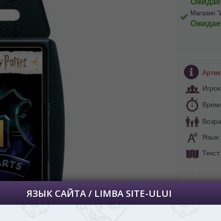
Ожидае
Магазин “
Ожидае
BA SITE-ULUI
Артик
 просматривать наш сайт?
Игрок
 vedeți site-ul nostru?
Врем
далее сохраним Ваш выбор языка.
 apoi vă vom salva alegerea limbii.
Возра
йта, то это можно всегда сделать в
Язык
углу страницы.
Текст
uteți oricând să faceți asta în colțul din
al paginii.
RU
Тип игры:
Семейные
В подарок