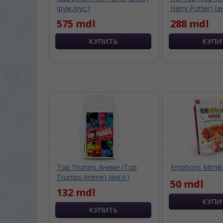
(рум./рус.)
Harry Potter) (а
575 mdl
288 mdl
Top Trumps Аниме (Top
Emotions Mimik
Trumps Anime) (англ.)
50 mdl
132 mdl