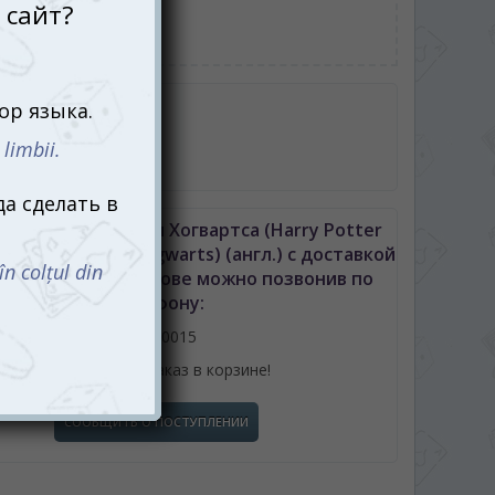
нку
тель:
Winning Moves
робке
рточек
ила игры
Top Trumps Герои Хогвартса (Harry Potter
ps - Heroes of Hogwarts) (англ.) с доставкой
шиневу либо Молдове можно позвонив по
телефону:
061110015
или оформив заказ в корзине!
СООБЩИТЬ О ПОСТУПЛЕНИИ