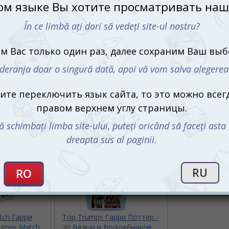
Кому:
Ребе
Производи
Что в ко
30 ка
прав
Купить 
Top Trum
по Ки
tch Гарри
Top Trumps Гарри Поттер -
rumps Match
30 Ведьм и Волшебников