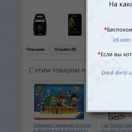
Описание
Отзывы (0)
С этим товаром покупают:
Лабиринт: Щенячий патруль
Top Trumps Ma
(Labyrinth Paw Patrol Junior)
Поттер (Top T