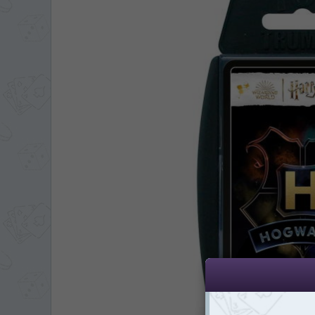
ЯЗЫК САЙТА / LIM
На каком языке Вы хотите
În ce limbă ați dori să
*
Беспокоим Вас только один раз, 
Vă vom deranja doar o singură dată,
*
Если вы хотите переключить язык са
правом верхнем 
Dacă doriți să schimbați limba site-ului, p
dreapta sus 
RO