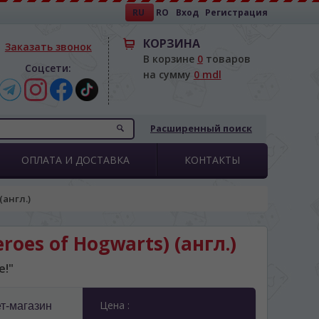
RU
RO
Вход
Регистрация
КОРЗИНА
Заказать звонок
В корзине
0
товаров
Соцсети:
на сумму
0 mdl
Расширенный поиск
ОПЛАТА И ДОСТАВКА
КОНТАКТЫ
(англ.)
roes of Hogwarts) (англ.)
е!"
Цена :
т-магазин