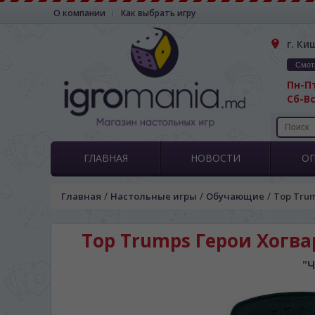
О компании
Как выбрать игру
г. Ки
Смот
Пн-Пт
Сб-Вс
ГЛАВНАЯ
НОВОСТИ
О
/
/
/
Главная
Настольные игры
Обучающие
Top Trum
Top Trumps Герои Хогварт
"Ч