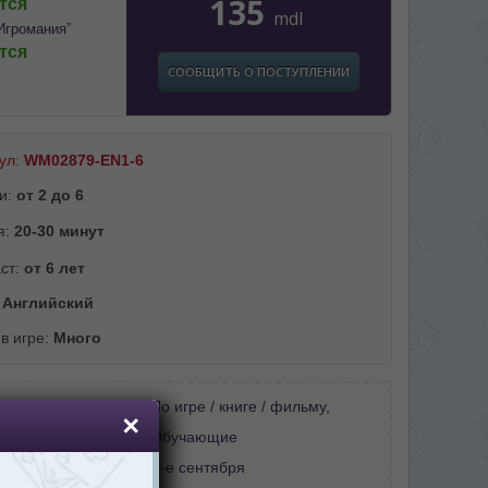
135
тся
mdl
Игромания”
тся
СООБЩИТЬ О ПОСТУПЛЕНИИ
ул:
WM02879-EN1-6
и:
от 2 до 6
я:
20-30 минут
ст:
от 6 лет
:
Английский
 в игре:
Много
В дорогу
,
Карточные
,
По игре / книге / фильму
,
,
Тренируем память
,
Обучающие
:
День защиты детей
,
1-е сентября