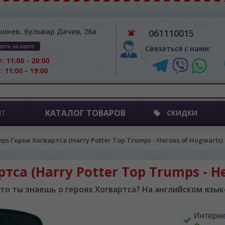
шинев, бульвар Дачия, 26а
061110015
реть на карте
Связаться с нами:
: 11:00 - 20:00
: 11:00 - 19:00
КАТАЛОГ ТОВАРОВ
ПТ
СКИДКИ
ps Герои Хогвартса (Harry Potter Top Trumps - Heroes of Hogwarts) 
са (Harry Potter Top Trumps - He
то ты знаешь о героях Хогвартса? На английском язык
Интерне