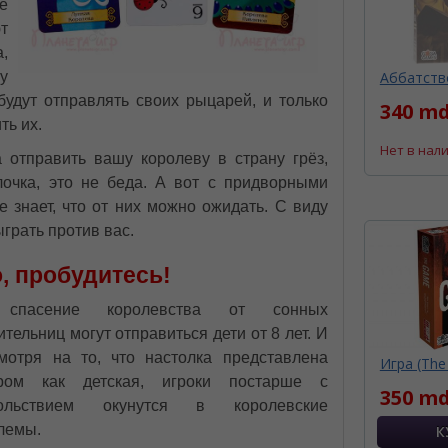
е
т
,
у
Аббатство
будут отправлять своих рыцарей, и только
340 md
ть их.
Нет в нал
 отправить вашу королеву в страну грёз,
очка, это не беда. А вот с придворными
е знает, что от них можно ожидать. С виду
грать против вас.
, пробудитесь!
спасение королевства от сонных
ительниц могут отправиться дети от 8 лет. И
мотря на то, что настолка представлена
Игра (The
ром как детская, игроки постарше с
350 md
вольствием окунутся в королевские
лемы.