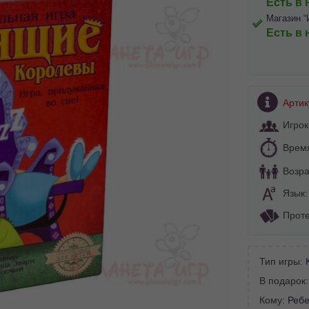
Есть в 
Магазин “
Есть в 
Артик
Игрок
Врем
Возра
Язык
Проте
BA SITE-ULUI
Тип игры:
 просматривать наш сайт?
В подарок
 vedeți site-ul nostru?
Кому:
Ребе
далее сохраним Ваш выбор языка.