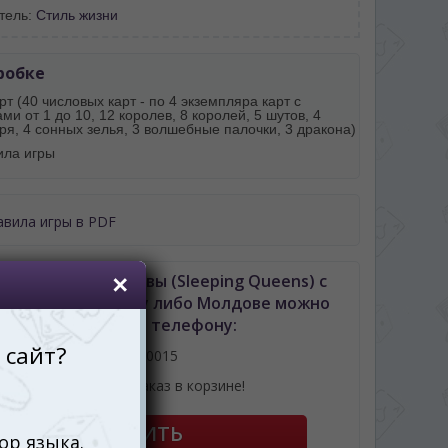
тель:
Стиль жизни
робке
рт (40 числовых карт - по 4 экземпляра карт с
ми от 1 до 10, 12 королев, 8 королей, 5 шутов, 4
ря, 4 сонных зелья, 3 волшебные палочки, 3 дракона)
ила игры
авила игры в PDF
ть Спящие королевы (Sleeping Queens) с
авкой по Кишиневу либо Молдове можно
позвонив по телефону:
061110015
или оформив заказ в корзине!