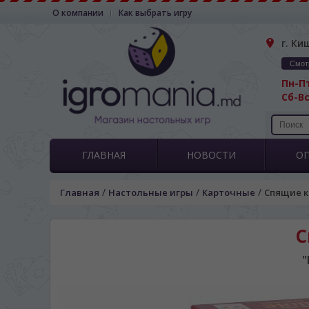
О компании
Как выбрать игру
г. Ки
Смот
Пн-Пт
Сб-Вс
ГЛАВНАЯ
НОВОСТИ
О
/
/
/
Главная
Настольные игры
Карточные
Спящие к
С
"