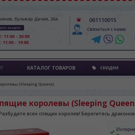
шинев, бульвар Дачия, 26а
061110015
реть на карте
Связаться с нами:
: 11:00 - 20:00
: 11:00 - 19:00
КАТАЛОГ ТОВАРОВ
ПТ
СКИДКИ
оролевы (Sleeping Queens)
пящие королевы (Sleeping Queen
Разбудите всех спящих королев! Берегитесь драконов
Интерне