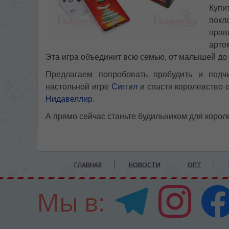
Купи
покл
прав
арто
Эта игра объединит всю семью, от малышей до
Предлагаем попробовать пробудить и подч
настольной игре
Сиггил
и спасти королевство 
Нидавеллир
.
А прямо сейчас станьте будильником для корол
ГЛАВНАЯ
НОВОСТИ
ОПТ
Мы в: