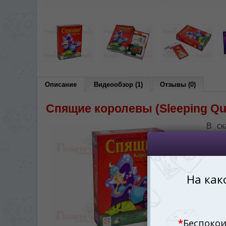
Vă vom deranja doar o singură dată,
*
Если вы хотите переключить язык са
правом верхнем 
Dacă doriți să schimbați limba site-ului, p
dreapta sus 
RO
Описание
Видеообзор (1)
Отзывы (0)
Спящие королевы (Sleeping Qu
В ск
колду
вме
буду
в на
Quee
наг
пред
натр