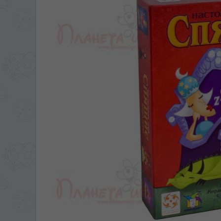
ЯЗЫК САЙТА / LIM
На каком языке Вы хотите
În ce limbă ați dori să
*
Беспокоим Вас только один раз, 