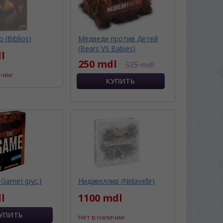
 (Biblios)
Медведи против Детей
(Bears VS Babies)
l
250 mdl
325 mdl
ичии
 Game) (рус.)
Нидавеллир (Nidavellir)
l
1100 mdl
Нет в наличии