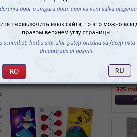
ко они совсем не задумывались, что после
ить спящих правительниц. Благо, что есть
С этим 
дные сердцу короли, ни в коем случае не
Хотя, судя по всему, королев их проблемы
поспасть или сыграем?
ое, полученное ещё в годы, когда они были
 сонные зелья, ручные драконы, портреты
тов. Особо не богато, но для ценно для
Корова 00
325 md
о
е
,
м
.
: