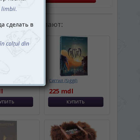
товаром покупают:
6 (6 nimmt!)
Сиггил (Siggil)
l
225 mdl