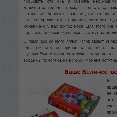
пробудить ото сна и сберечь необходимо
количество королев прежде, чем это сделаю
остальные. Берегите красавиц как зеницу ока
ведь соперники, так и норовят увести хоть одн
монархиню у вас из-под носа. Для этого они 
верные своей хозяйке драконы смогут останови
С помощью сонного зелья игрок может снова
однако если у вас припасена волшебная пал
шутами будьте очень осторожны, ведь никто н
вроде бы помогают, но в любой момент могут сы
Ваше Величество
На 
прав
не с
авто
удо
проб