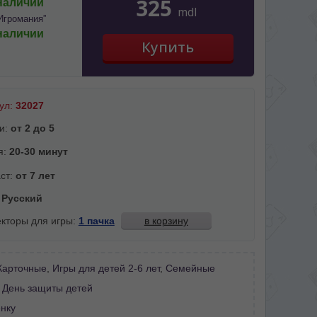
325
наличии
mdl
Игромания”
наличии
ул:
32027
и:
от 2 до 5
я:
20-30 минут
ст:
от 7 лет
:
Русский
кторы для игры:
1 пачка
в корзину
Карточные
,
Игры для детей 2-6 лет
,
Семейные
:
День защиты детей
нку