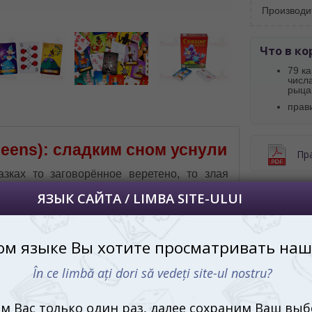
Производи
 apoi vă vom salva alegerea limbii.
йта, то это можно всегда сделать в
углу страницы.
Что в ко
uteți oricând să faceți asta în colțul din
79 ка
al paginii.
числа
рыца
RU
прав
eens): сладким сном уснули
Пр
азках то заговорённое веретено, то злая
нья, то всякие происки врагов, то сразу всё
Купи
сте взятое заставляли ещё с юности
дост
щую королеву быть готовой к долгому сну. А
стольной игре Спящие королевы (Sleeping
ns) случилось всё по-другому. Никаких
оворов, магических час и опасных
метов. Просто все королевы из колоды,
удившись за день, прилегли отдохнуть.