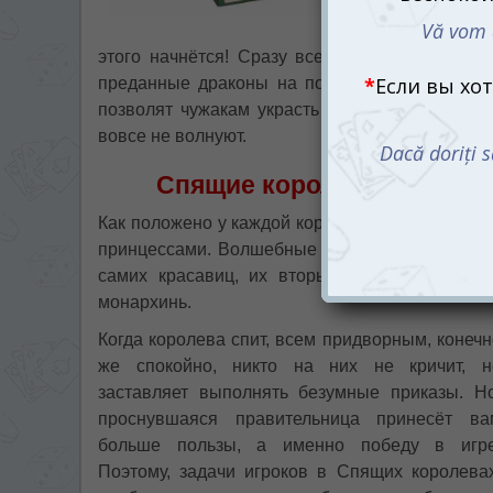
Толь
этого начнётся! Сразу всем захотелось похит
преданные драконы на подходе к замку, а ро
позволят чужакам украсть их драгоценность. 
вовсе не волнуют.
Спящие королевы: дадим 
Как положено у каждой королевы есть приданн
принцессами. Волшебные палочки, магические
самих красавиц, их вторых половинок и шу
монархинь.
Когда королева спит, всем придворным, конечн
же спокойно, никто на них не кричит, н
заставляет выполнять безумные приказы. Но
проснувшаяся правительница принесёт ва
больше пользы, а именно победу в игре
Поэтому, задачи игроков в Спящих королевах