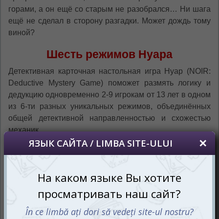
горами, а он ещё со старым не разобрался… Ни шага
ещё не сделал в сторону разгадки. Может дождь тому
виной?
Шесть режимов Нуара
Детективная карточная настольная игра Нуар (NOIR:
Deductive Mystery Game) поможет размять логику и
дедукцию одновременно 2-9 игрокам от 13 лет в одном
из 6-ти разных уникальных режимов, объединённых
общей детективной направленностью и схожестью
механик.
В первом режиме «Бандит против инспектора»
предстоит сразиться в быстром дуэльном
противостоянии в жанре смертельные кошки-мышки.
Т.е. вам нужно будет поймать бандита прежде, чем тот
сможет выследить вас.
Другой дуэльный вариант игры «Вор-виртуоз против