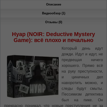
Описание
*
Беспокоим Вас только один раз, далее
сохраним Ваш выбор языка.
Видеообзор (1)
Vă vom deranja doar o singură dată, apoi vă
vom salva alegerea limbii.
Отзывы (0)
*
Если вы хотите переключить язык
сайта, то это можно всегда сделать в
Нуар (NOIR: Deductive Mystery
правом верхнем углу страницы.
Game): всё плохо и печально
Dacă doriți să schimbați limba site-ului, puteți
oricând să faceți asta în colțul din dreapta sus
Который день идут
al paginii.
дожди. Идут и идут, не
предвещая ничего
RU
RO
хорошего. Прямо всё
на руку преступности,
и циничных дел
наворотить можно, и
следы будут смыты.
Пессимизм детектива
был на пике. Он
прекрасно понимал, что новые преступления не за