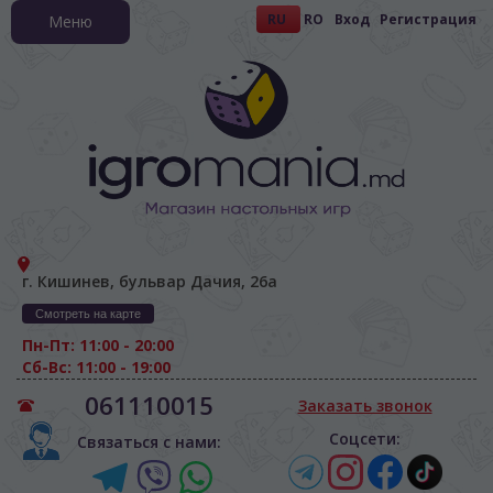
RU
RO
Вход
Регистрация
Меню
г. Кишинев, бульвар Дачия, 26а
Смотреть на карте
Пн-Пт: 11:00 - 20:00
Сб-Вс: 11:00 - 19:00
061110015
Заказать звонок
Соцсети:
Связаться с нами: