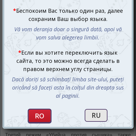
начальника полиции» более продолжителен по
времени, но очень насыщенный на события. Воришка
не гнушается прибрать в свой карман всё, что
попадается на пути.
Начальник полиции в свою
очередь должен прекратить весь этот беспредел.
Третий режим «Убийца против сыщика» также