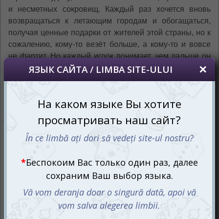
и несметных сокровищ. Каждый раз хочется вновь
возвращаться к летающим городам и обогащаться,
получая ценные подарки от жителей этой страны, но к
сожалению, кому-то везёт больше, а кому-то и вовсе
не фартит. Но каждый игрок понимает, чем дальше он
сможет продвинуться, тем больше будет его нажива.
Благодаря первому дополнению Селестия: Рука
помощи (Celestia: A Little Help) вам предоставляется
возможность отправится в путешествие на корабле в
далёкие сказочные дали заранее подготовленным и
даже в случае потребности прийти на помощь
капитану, преодолевая преграды вместе. Но учтите,
есть товарищи, которые так и норовят подкинуть
очередную подставу.
Поднимайте паруса и рассчитывайте на помощь от
друзей!
Закон бумеранга: поможешь ты,