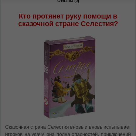
RU
RO
Отзывы (0)
Кто протянет руку помощи в
сказочной стране Селестия?
Сказочная страна Селестия вновь и вновь испытывает
игроков на удачу, она полна опасностей, приключений