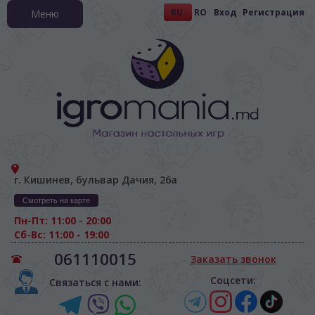
RU
RO
Вход
Регистрация
Меню
г. Кишинев, бульвар Дачия, 26а
Смотреть на карте
Пн-Пт: 11:00 - 20:00
Сб-Вс: 11:00 - 19:00
061110015
Заказать звонок
Соцсети:
Связаться с нами: