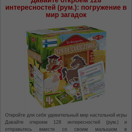
Давайте откроем 128
*
Если вы хотите переключить язык
интересностей (рум.): погружение в
сайта, то это можно всегда сделать в
мир загадок
правом верхнем углу страницы.
Dacă doriți să schimbați limba site-ului, puteți
oricând să faceți asta în colțul din dreapta sus
al paginii.
RU
RO
Откройте для себя удивительный мир настольной игры
Давайте откроем 128 интересностей (рум.) и
отправьтесь вместе со своим малышом в