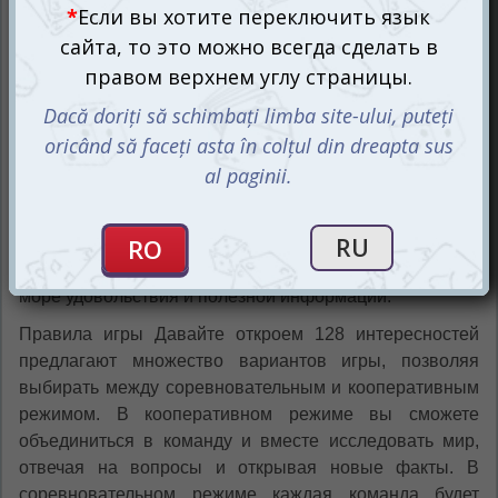
удивительных животных до уникальных природных
явлений — эта игра познакомит вас с самыми
интересными и захватывающими аспектами нашей
планеты.
Играйте в команде или соревнуйтесь друг с другом,
отвечая на вопросы и открывая новые факты. Каждый
правильний ответ — это шаг к победе и возможность
узнать что-то новое и удивительное. Давайте откроем
128 интересностей — это не просто игра, а настоящее
путешествие по миру знаний, которое принесет вам
море удовольствия и полезной информации.
Правила игры Давайте откроем 128 интересностей
предлагают множество вариантов игры, позволяя
выбирать между соревновательным и кооперативным
режимом. В кооперативном режиме вы сможете
объединиться в команду и вместе исследовать мир,
отвечая на вопросы и открывая новые факты. В
соревновательном режиме каждая команда будет