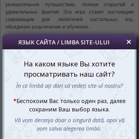
увлекательное путешествие, полное открытий и
удивительных фактов! Эта игра станет настоящим
сокровищем для любителей настольных игр,
объединяя развлечение и обучение.
Погрузитесь в атмосферу приключений и
захватывающих открытий, открывая интересные
факты о нашем мире, природе и культуре. Готовы ли
вы к новому уровню настольных игр, где каждый ход —
это шаг навстречу новым знаниям?
Увлекательные факты: каждый ход
— новое открытие
Игра Давайте откроем 128 интересностей предлагает
игрокам погрузиться в мир загадок и открытий. Каждая
карточка в игре — это маленький кладезь знаний,
который откроет перед вами удивительные факты и
неожиданные подробности о нашем мире. От древних
цивилизаций до современных технологий, от