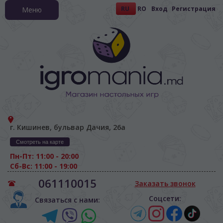
RU
RO
Вход
Регистрация
Меню
г. Кишинев, бульвар Дачия, 26а
Смотреть на карте
Пн-Пт: 11:00 - 20:00
Сб-Вс: 11:00 - 19:00
061110015
Заказать звонок
Соцсети:
Связаться с нами: