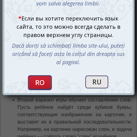
буквами. Карточки разделены на два типа: 56 с
буквами и 56 со словами. С обратной стороны
карточек со словами изображены картинки, которые
активно участвуют в игровом процессе, добавляя
элемент веселья и интереса.
Первый вариант игры посвящён изучению букв.
Выберите карточку с любым словом и помогите
ребёнку находить и выставлять соответствующие
буквы с кубиков. Каждую букву произносите
вслух, чтобы малыш запоминал её не только
визуально, но и на слух. Постепенно ребёнок
научится самостоятельно справляться с этой
задачей.
Второй вариант игры обучает составлению слов.
Пусть ребёнок найдёт среди кубиков буквы,
соответствующие изображению на карточке, и
выставит их в правильной последовательности.
Например, на картинке нарисован слон, и задача
ребёнка — собрать слово "слон" из кубиков.