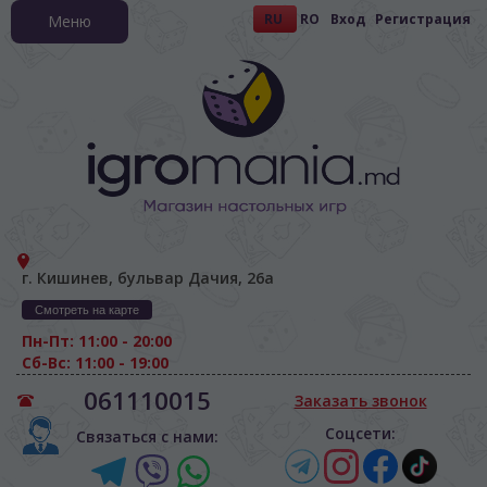
RU
RO
Вход
Регистрация
Меню
г. Кишинев, бульвар Дачия, 26а
Смотреть на карте
Пн-Пт: 11:00 - 20:00
Сб-Вс: 11:00 - 19:00
061110015
Заказать звонок
Соцсети:
Связаться с нами: