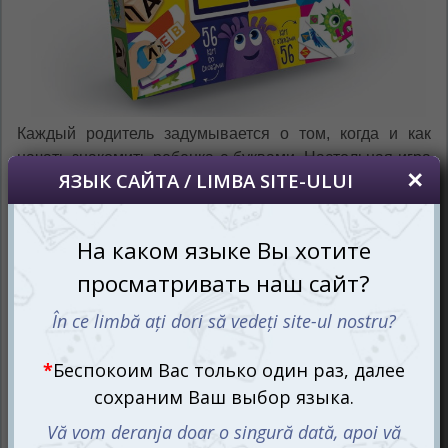
Каждый родитель задумывается о том, когда и как
начать знакомить ребенка с буквами. Настольная игра
Буквики от
Danko Toys
предлагает идеальное решение
— обучение через весёлую игру, начиная с трёх лет.
Эта яркая и увлекательная настольная игра поможет
малышам выучить буквы и составлять из них слова,
обеспечивая плавное и ненавязчивое знакомство с
алфавитом.
Кубики сложи – слово получи!
Комплект настольной игры Буквики включает книжечку
с иллюстрированными правилами пяти различных
вариантов игр, 112 карточек и 12 игровых кубиков с