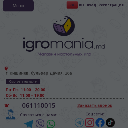
RU
RO
Вход
Регистрация
Меню
г. Кишинев, бульвар Дачия, 26а
Смотреть на карте
Пн-Пт: 11:00 - 20:00
Сб-Вс: 11:00 - 19:00
061110015
Заказать звонок
Соцсети:
Связаться с нами: