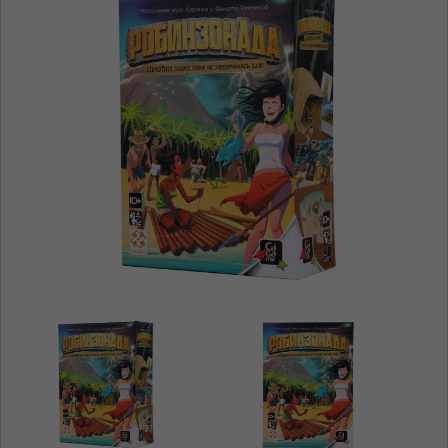
ЯЗЫК САЙТА / LIMBA SITE-ULUI
На каком языке Вы хотите
просматривать наш сайт?
În ce limbă ați dori să vedeți site-ul nostru?
*
Беспокоим Вас только один раз, далее
сохраним Ваш выбор языка.
Vă vom deranja doar o singură dată, apoi vă
vom salva alegerea limbii.
*
Если вы хотите переключить язык
сайта, то это можно всегда сделать в
правом верхнем углу страницы.
Dacă doriți să schimbați limba site-ului, puteți