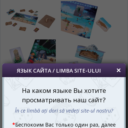
oricând să faceți asta în colțul din dreapta sus
al paginii.
RU
RO