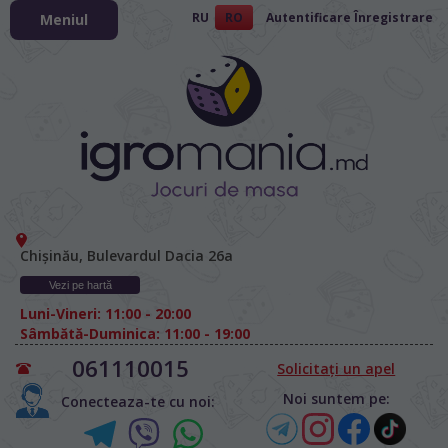
RU
RO
Autentificare
Înregistrare
Meniul
Chișinău, Bulevardul Dacia 26а
Vezi pe hartă
Luni-Vineri: 11:00 - 20:00
Sâmbătă-Duminica: 11:00 - 19:00
061110015
Solicitați un apel
Noi suntem pe:
Conecteaza-te cu noi: