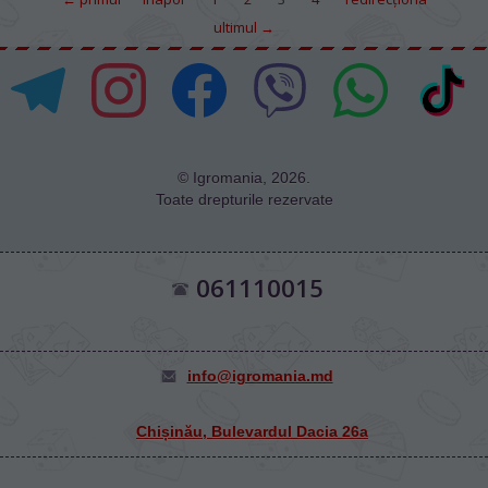
ultimul →
© Igromania, 2026.
Toate drepturile rezervate
061110015
info@igromania.md
Chișinău, Bulevardul Dacia 26а