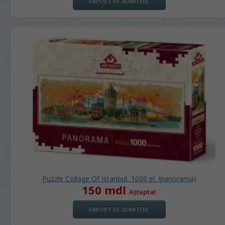
RAPORT DE ADMITERE
Puzzle Collage Of Istanbul, 1000 el. (panoramа)
150 mdl
Așteptat
RAPORT DE ADMITERE