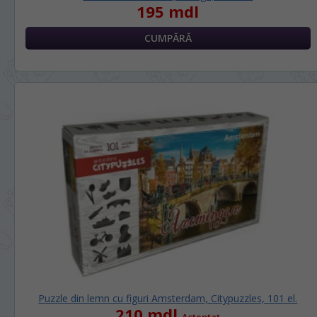
195 mdl
Puzzle din lemn cu figuri Amsterdam, Citypuzzles, 101 el.
210 mdl
Așteptat