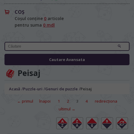
COŞ
Coșul conține
0
articole
pentru suma
0 mdl
Cautare Avansata
Peisaj
/
/
/
Acasă
Puzzle-uri
Genuri de puzzle
Peisaj
← primul
înapoi
1
2
3
4
redirecţiona
ultimul →