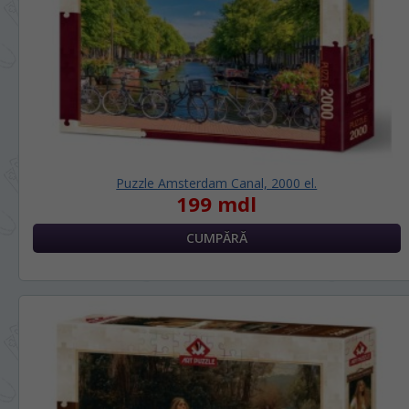
LIMBA SITE-ULUI / ЯЗЫК САЙТА
În ce limbă ați dori să vedeți site-ul
nostru?
На каком языке Вы хотите
просматривать наш сайт?
Puzzle Amsterdam Canal, 2000 el.
199 mdl
*
Vă vom deranja doar o singură dată, apoi
vă vom salva alegerea limbii.
Беспокоим Вас только один раз, далее
сохраним Ваш выбор языка.
*
Dacă doriți să schimbați limba site-ului,
puteți oricând să faceți asta în colțul din
dreapta sus al paginii.
Если вы хотите переключить язык сайта,
то это можно всегда сделать в правом
верхнем углу страницы.