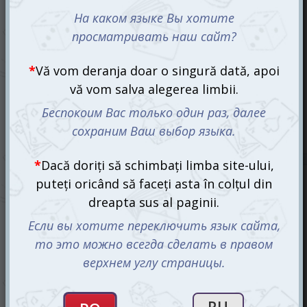
Puzzle The Walk on Park, 1500 el.
195 mdl