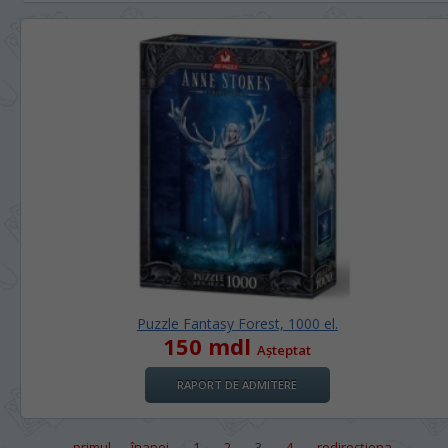
Puzzle Fantasy Forest, 1000 el.
150 mdl
Așteptat
RAPORT DE ADMITERE
← primul
înapoi
1
2
3
4
redirecţiona