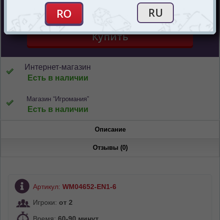
1045
mdl
Интернет-магазин
Есть в наличии
Магазин “Игромания”
Есть в наличии
Описание
Отзывы (0)
Артикул:
WM04652-EN1-6
Игроки:
от 2
Время:
60-90 минут