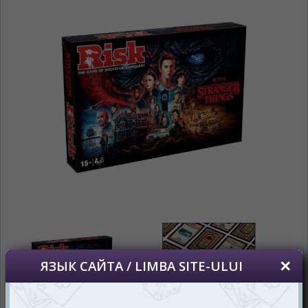
На каком языке Вы хотите
просматривать наш сайт?
În ce limbă ați dori să vedeți site-ul nostru?
*
Беспокоим Вас только один раз, далее
сохраним Ваш выбор языка.
Vă vom deranja doar o singură dată, apoi vă
vom salva alegerea limbii.
*
Если вы хотите переключить язык
сайта, то это можно всегда сделать в
правом верхнем углу страницы.
Dacă doriți să schimbați limba site-ului, puteți
oricând să faceți asta în colțul din dreapta sus
al paginii.
RU
RO