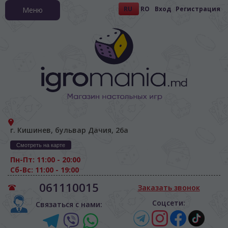
RU
RO
Вход
Регистрация
Меню
г. Кишинев, бульвар Дачия, 26а
Смотреть на карте
Пн-Пт: 11:00 - 20:00
Сб-Вс: 11:00 - 19:00
061110015
Заказать звонок
Соцсети:
Связаться с нами: