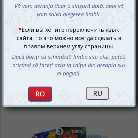
приурочено к этому слегка жутковатому празднику. В
этой коробке вы найдете двух новых монстров,
Тыквенного Джека и Буги Вуги, а также все
необходимые компоненты: карты эволюции, фишки,
шесть оранжево-черных игральных кубиков, особые
карты и эксклюзивную промо-карту к новому изданию
игры!
Атмосферное тематическое
дополнение
Итак, повторимся. В дополнении Повелитель Токио:
Хэллоуин, вас встретят два новых тематических
монстра и соответствующие карты эволюции, а также
костюмы для ваших гигантов из базовой игры.