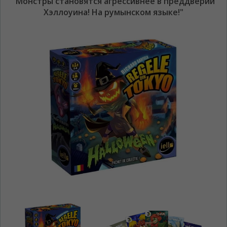
"Монстры становятся агрессивнее в преддверии
Хэллоуина! На румынском языке!"