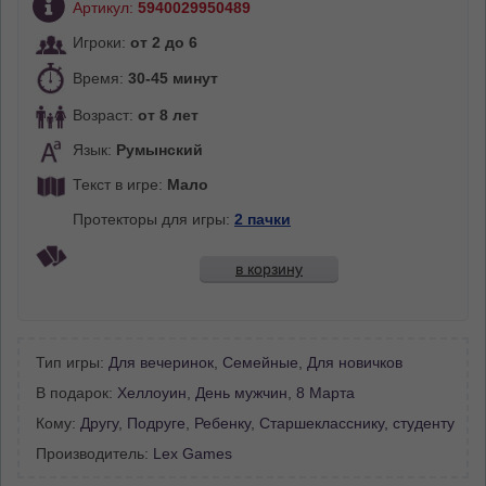
Артикул:
5940029950489
Игроки:
от 2 до 6
Время:
30-45 минут
Возраст:
от 8 лет
Язык:
Румынский
Текст в игре:
Мало
Протекторы для игры:
2 пачки
в корзину
Тип игры:
Для вечеринок
,
Семейные
,
Для новичков
В подарок:
Хеллоуин
,
День мужчин
,
8 Марта
Кому:
Другу
,
Подруге
,
Ребенку
,
Старшекласснику, студенту
Производитель:
Lex Games