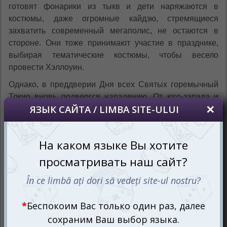
готовят фонарики из тыкв и дети наряжаются в
костюмы, даже огромные кайдзю, стремящиеся
захватить современный мегаполис, не остаются в
стороне. Они тоже принимают участие в празднике,
выбирая тематические костюмы, чтобы весело
провести Хэллоуин.
Однако, в преддверии Дня всех Святых горемычный
Токио вновь подвергся нападению. От юго-запада и
востока, два колоссальных монстра наводили страх и
разрушение, прокладывая свой путь среди
небоскребов и оставляя глубокие вмятины на
асфальте. Один из них выделялся огромной тыквой
вместо головы с пылающими огненными глазами, а
другой, бесформенный и жутко вопящий
доппельгангер, шествовал по улицам, заполняя
окрестности ужасом.
Новое дополнение Повелитель Токио: Хэллоуин
(Коллекция 1) (King of Tokyo: Halloween) (рум.)