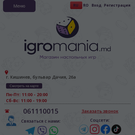
RU
RO
Вход
Регистрация
Меню
г. Кишинев, бульвар Дачия, 26а
Смотреть на карте
Пн-Пт: 11:00 - 20:00
Сб-Вс: 11:00 - 19:00
061110015
Заказать звонок
Соцсети:
Связаться с нами: