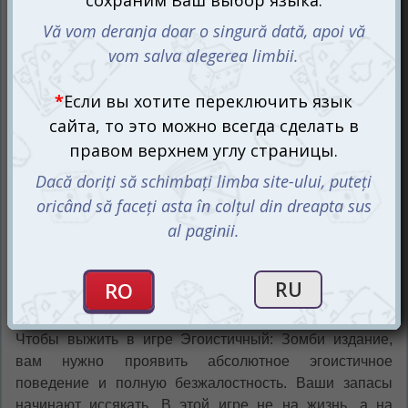
Ваш арсенал для выживания включает: 5 карточек
игроков, 41 карту пустошей, 48 карт припасов, 33
игровые карты, 5 справочных карт, карту вертолета и
зомби кубик.
Чтобы выжить в игре Эгоистичный: Зомби издание,
вам нужно проявить абсолютное эгоистичное
поведение и полную безжалостность. Ваши запасы
начинают иссякать. В этой игре не на жизнь, а на