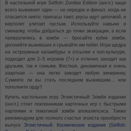
В настольной игре Selfish: Zombie Edition (англ.) чаще
всего выживает один — но нередок и финал, когда не
спасается никто: припасы тают, укусы идут цепочкой, и
вертолет улетает пустым. Используйте навыки и
смекалку, чтобы добраться до точки эвакуации, а если
превратились в зомби — бросайте кубик зомби,
догоняйте выживших и срывайте им побег. Игра щедра
на остроумные каламбуры и отсылки к поп-культуре,
подходит для 2–5 игроков (7+) и отлично заходит как
друзьям, так и семьям. Жесткая, динамичная и очень
азартная — она легко заводит любую вечеринку.
Сумеете ли вы стать последним выжившим… или
пополните орду?
Купить настольную игру Эгоистичный: Зомби издание
(англ.) стоит поклонникам карточных игр с быстрыми
партиями и тематикой зомби апокалипсиса. Также
рекомендуем для полного счастья эгоиста приобрести
выпуск
Эгоистичный: Космическое издание (Selfish: