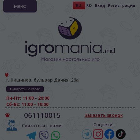
RU
RO
Вход
Регистрация
Меню
г. Кишинев, бульвар Дачия, 26а
Смотреть на карте
Пн-Пт: 11:00 - 20:00
Сб-Вс: 11:00 - 19:00
061110015
Заказать звонок
Соцсети:
Связаться с нами: