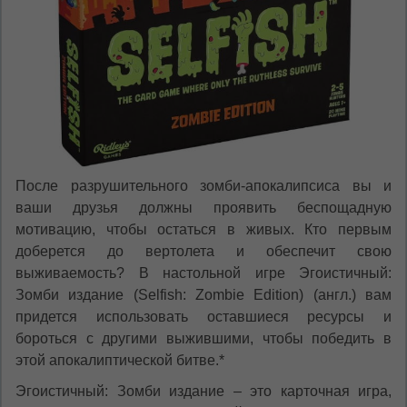
oricând să faceți asta în colțul din dreapta sus
al paginii.
RU
RO
После разрушительного зомби-апокалипсиса вы и
ваши друзья должны проявить беспощадную
мотивацию, чтобы остаться в живых. Кто первым
доберется до вертолета и обеспечит свою
выживаемость? В настольной игре Эгоистичный:
Зомби издание (Selfish: Zombie Edition) (англ.) вам
придется использовать оставшиеся ресурсы и
бороться с другими выжившими, чтобы победить в
этой апокалиптической битве.*
Эгоистичный: Зомби издание – это карточная игра,