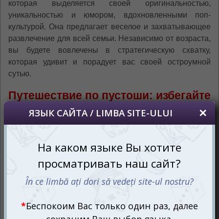
которая выделяется своей оригинальностью,
уникальностью и юмором, вдохновленными поп-
культурой. Она предлагает веселое и захватывающее
развлечение для всей семьи. Независимо от возраста,
вы будете вовлечены в стратегическую схватку,
которая удивит и порадует вас своей остроумной
сутью.
Путешествие по пустоши: избегайте
угроз и препятствий
После того как вы превратились в плотоядного зомби,
ваша цель – мешать и терроризировать своих
товарищей по игре, не давая им победить. Игра
подходит как для детей, так и для взрослых, и может
собрать от 2 до 5 игроков (в возрасте от 7 лет и
старше).