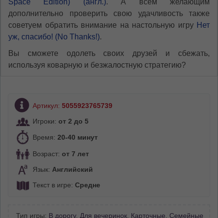
Space Edition) (англ.)
. А всем желающим
дополнительно проверить свою удачливость также
советуем обратить внимание на настольную игру
Нет
уж, спасибо! (No Thanks!)
.
Вы сможете одолеть своих друзей и сбежать,
используя коварную и безжалостную стратегию?
Артикул:
5055923765739
Игроки:
от 2 до 5
Время:
20-40 минут
Возраст:
от 7 лет
Язык:
Английский
Текст в игре:
Средне
Тип игры:
В дорогу
,
Для вечеринок
,
Карточные
,
Семейные