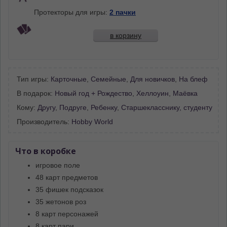
Протекторы для игры:
2 пачки
в корзину
Тип игры:
Карточные
,
Семейные
,
Для новичков
,
На блеф
В подарок:
Новый год + Рождество
,
Хеллоуин
,
Маёвка
Кому:
Другу
,
Подруге
,
Ребенку
,
Старшекласснику, студенту
Производитель:
Hobby World
Что в коробке
игровое поле
48 карт предметов
35 фишек подсказок
35 жетонов роз
8 карт персонажей
8 карт пари