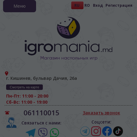
RU
RO
Вход
Регистрация
Меню
г. Кишинев, бульвар Дачия, 26а
Смотреть на карте
Пн-Пт: 11:00 - 20:00
Сб-Вс: 11:00 - 19:00
061110015
Заказать звонок
Соцсети:
Связаться с нами: