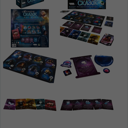
На каком языке Вы хотите
просматривать наш сайт?
În ce limbă ați dori să vedeți site-ul nostru?
*
Беспокоим Вас только один раз, далее
сохраним Ваш выбор языка.
Vă vom deranja doar o singură dată, apoi vă
vom salva alegerea limbii.
*
Если вы хотите переключить язык
сайта, то это можно всегда сделать в
правом верхнем углу страницы.
Dacă doriți să schimbați limba site-ului, puteți
oricând să faceți asta în colțul din dreapta sus
al paginii.
RU
RO