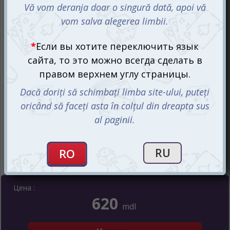
Цена :
620
mdl