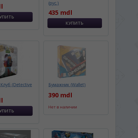
(рус.)
l
435 mdl
Клуб (Detective
Бумажник (Wallet)
390 mdl
l
Нет в наличии