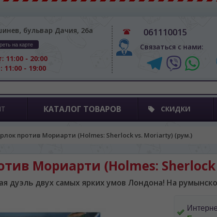
шинев, бульвар Дачия, 26а
061110015
реть на карте
Связаться с нами:
: 11:00 - 20:00
: 11:00 - 19:00
КАТАЛОГ ТОВАРОВ
ПТ
СКИДКИ
лок против Мориарти (Holmes: Sherlock vs. Moriarty) (рум.)
ив Мориарти (Holmes: Sherlock v
ая дуэль двух самых ярких умов Лондона! На румынско
Интерне