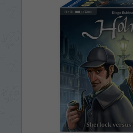
ЯЗЫК САЙТА / LIM
На каком языке Вы хотите