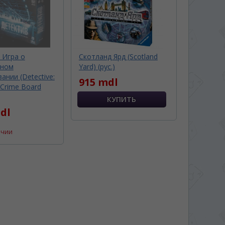
 Игра о
Скотланд Ярд (Scotland
нном
Yard) (рус.)
ании (Detective:
915 mdl
Crime Board
dl
ичии