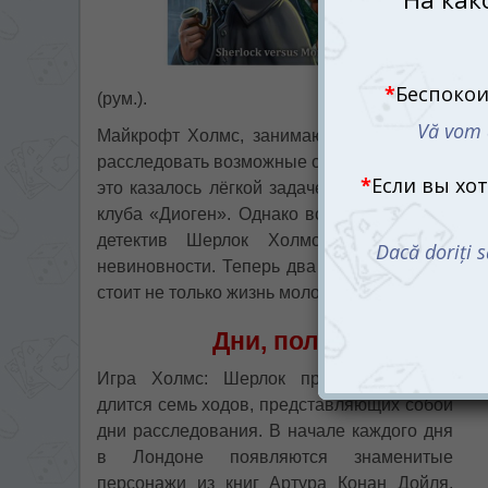
(рум.).
Майкрофт Холмс, занимающий высокий пост п
расследовать возможные связи подозреваемого
это казалось лёгкой задачей, справиться с к
клуба «Диоген». Однако всё меняется, когда 
детектив Шерлок Холмс, нанят семьёй а
невиновности. Теперь два гения детективного 
стоит не только жизнь молодого человека, но и
Дни, полные загадок:
Игра Холмс: Шерлок против Мориарти
длится семь ходов, представляющих собой
дни расследования. В начале каждого дня
в Лондоне появляются знаменитые
персонажи из книг Артура Конан Дойля,