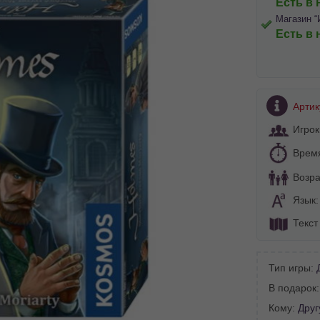
Есть в 
Магазин “
Есть в 
Артик
Игрок
Врем
Возра
Язык
Текст
Тип игры:
BA SITE-ULUI
В подарок
Кому:
Друг
 просматривать наш сайт?