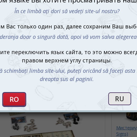
Sherlock 
интриг и мистических расследований
либо
настольной игры Холмс: Шерлок против
Мориарти (Holmes: Sherlock vs. Moriarty)
ри королевском дворе, получает задание
 с анархистскими группировками. Для него
оторой можно, не выходя из уютного кресла
выясняется, что его младший брат, великий
рестованного для доказательства его
С этим 
дела столкнутся в битве умов, где на кону
 честь семейства Холмсов.
 игра на семь ходов
Мистериум
Signs)