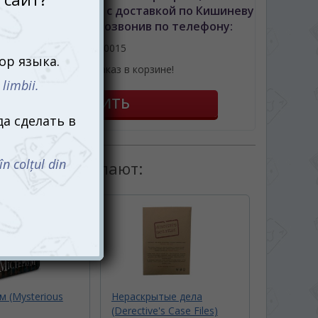
vs. Moriarty) (рум.) с доставкой по Кишиневу
 Молдове можно позвонив по телефону:
061110015
или оформив заказ в корзине!
товаром покупают:
 (Mysterious
Нераскрытые дела
(Derective's Case Files)