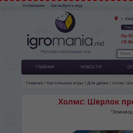
О компании
Как выбрать игру
г. Ки
Смот
Пн-Пт
Сб-Вс
ГЛАВНАЯ
НОВОСТИ
О
/
/
/
Главная
Настольные игры
Для двоих
Холмс: Шер
Холмс: Шерлок прот
"Эпическ