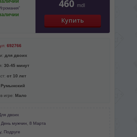
460
наличии
mdl
Игромания”
наличии
ул:
692766
и:
для двоих
я:
30-45 минут
ст:
от 10 лет
:
Румынский
 в игре:
Мало
Для двоих
:
День мужчин
,
8 Марта
у
,
Подруге