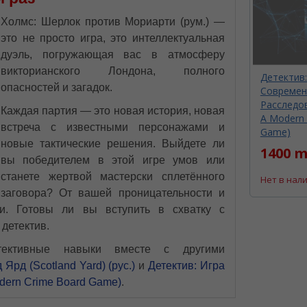
Холмс: Шерлок против Мориарти (рум.) —
это не просто игра, это интеллектуальная
дуэль, погружающая вас в атмосферу
викторианского Лондона, полного
Детектив:
опасностей и загадок.
Совреме
Расследов
Каждая партия — это новая история, новая
A Modern 
встреча с известными персонажами и
Game)
новые тактические решения. Выйдете ли
1400 m
вы победителем в этой игре умов или
станете жертвой мастерски сплетённого
Нет в нал
заговора? От вашей проницательности и
ги. Готовы ли вы вступить в схватку с
детектив.
тективные навыки вместе с другими
 Ярд (Scotland Yard) (рус.)
и
Детектив: Игра
dern Crime Board Game)
.