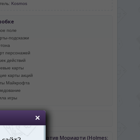
тель:
Kosmos
робке
вое поле
арты-подсказки
етона
арт персонажей
шек действий
левые карты
щие карты акций
рты Майкрофта
ледование
ила игры
авила игры в PDF
 Холмс: Шерлок против Мориарти (Holmes: