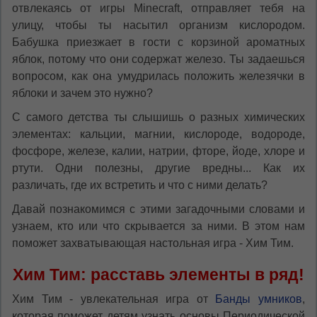
отвлекаясь от игры Minecraft, отправляет тебя на
*
Если вы хотите переключить язык
улицу, чтобы ты насытил организм кислородом.
сайта, то это можно всегда сделать в
Бабушка приезжает в гости с корзиной ароматных
правом верхнем углу страницы.
яблок, потому что они содержат железо. Ты задаешься
Dacă doriți să schimbați limba site-ului, puteți
oricând să faceți asta în colțul din dreapta sus
вопросом, как она умудрилась положить железячки в
al paginii.
яблоки и зачем это нужно?
RU
RO
С самого детства ты слышишь о разных химических
элементах: кальции, магнии, кислороде, водороде,
фосфоре, железе, калии, натрии, фторе, йоде, хлоре и
ртути. Одни полезны, другие вредны... Как их
различать, где их встретить и что с ними делать?
Давай познакомимся с этими загадочными словами и
узнаем, кто или что скрывается за ними. В этом нам
поможет захватывающая настольная игра - Хим Тим.
Хим Тим: расставь элементы в ряд!
Хим Тим - увлекательная игра от
Банды умников
,
которая поможет детям узнать основы Периодической