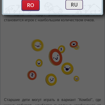
платит штраф в виде электрона и пропускает ход или
меняет до 4 карт. Игра продолжается до тех пор, пока
все карты не будут разыграны, и победителем
становится игрок с наибольшим количеством очков.
Старшие дети могут играть в вариант "Комбо!", где