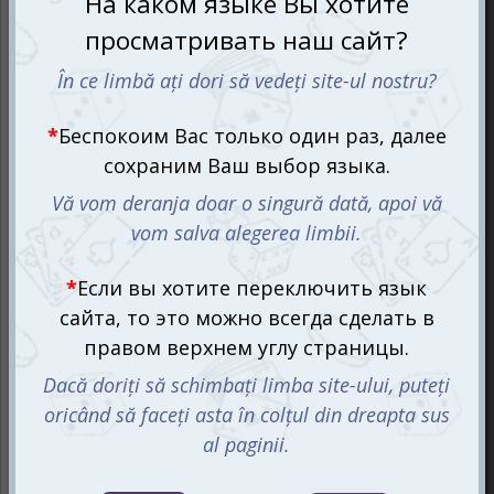
красочным иллюстрациям, дети могут ассоциировать
каждый химический элемент с конкретным образом, а
не просто абстрактным понятием.
Игра использует 94 химических элемента, которые
встречаются в природе, от Водорода до Плутония. Для
каждого элемента есть отдельная карточка с
ключевыми характеристиками: название, символ,
порядковый номер, относительная атомная масса и
номер периода.
Для младших игроков есть вариант "Пять в ряд", где
необходимо составить ряд из пяти последовательных
химических элементов. Игроки получают по 8 карт и 5
жетонов-электронов. Жетоны периодов помогают
определить, какие номера элементов допустимы в
данном ряду. За один ход можно выложить одну или
несколько карт, но только в один период. Игрок,
завершивший ряд, забирает все карты в качестве
награды. Если у игрока нет подходящей карты, он