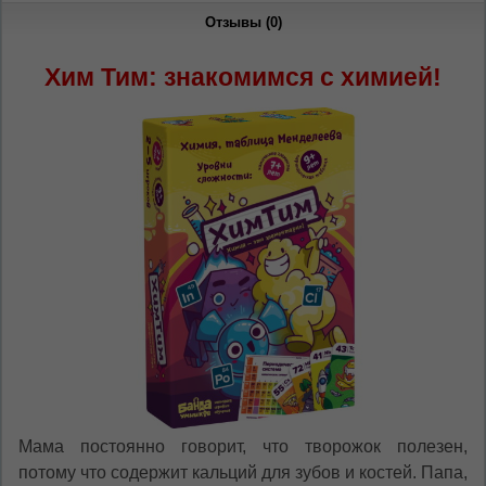
Отзывы (0)
Хим Тим: знакомимся с химией!
ЯЗЫК САЙТА / LIMBA SITE-ULUI
На каком языке Вы хотите
просматривать наш сайт?
În ce limbă ați dori să vedeți site-ul nostru?
*
Беспокоим Вас только один раз, далее
сохраним Ваш выбор языка.
Мама постоянно говорит, что творожок полезен,
Vă vom deranja doar o singură dată, apoi vă
потому что содержит кальций для зубов и костей. Папа,
vom salva alegerea limbii.